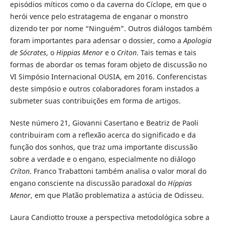
episódios míticos como o da caverna do Cíclope, em que o
herói vence pelo estratagema de enganar o monstro
dizendo ter por nome “Ninguém”. Outros diálogos também
foram importantes para adensar o dossier, como a
Apologia
de Sócrates
, o
Hippias Menor
e o
Criton
. Tais temas e tais
formas de abordar os temas foram objeto de discussão no
VI Simpósio Internacional OUSIA, em 2016. Conferencistas
deste simpósio e outros colaboradores foram instados a
submeter suas contribuições em forma de artigos.
Neste número 21, Giovanni Casertano e Beatriz de Paoli
contribuiram com a reflexão acerca do significado e da
função dos sonhos, que traz uma importante discussão
sobre a verdade e o engano, especialmente no diálogo
Críton
. Franco Trabattoni também analisa o valor moral do
engano consciente na discussão paradoxal do
Híppias
Menor
, em que Platão problematiza a astúcia de Odisseu.
Laura Candiotto trouxe a perspectiva metodológica sobre a