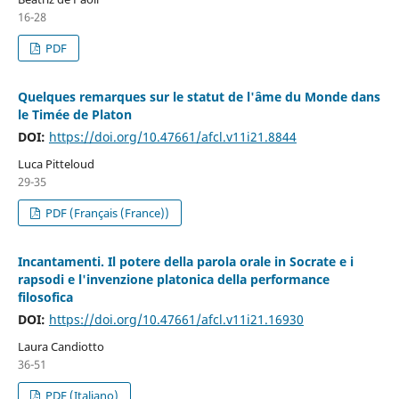
16-28
PDF
Quelques remarques sur le statut de l'âme du Monde dans
le Timée de Platon
DOI:
https://doi.org/10.47661/afcl.v11i21.8844
Luca Pitteloud
29-35
PDF (Français (France))
Incantamenti. Il potere della parola orale in Socrate e i
rapsodi e l'invenzione platonica della performance
filosofica
DOI:
https://doi.org/10.47661/afcl.v11i21.16930
Laura Candiotto
36-51
PDF (Italiano)