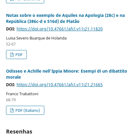
Notas sobre o exemplo de Aquiles na Apologia (28c) e na
República (386c-d e 516d) de Platão
DOI:
https://doi.org/10.47661/afcl.v11i21.11820
Luisa Severo Buarque de Holanda
52-67
PDF
Odisseo e Achille nell’Ippia Minore: Esempi di un dibattito
morale
DOI:
https://doi.org/10.47661/afcl.v11i21.21665
Franco Trabattoni
68-79
PDF (Italiano)
Resenhas