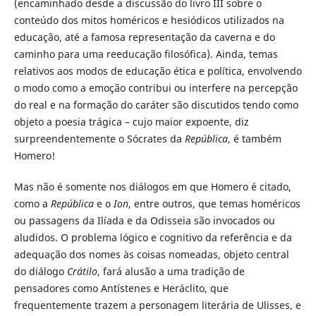
(encaminhado desde a discussão do livro III sobre o
conteúdo dos mitos homéricos e hesiódicos utilizados na
educação, até a famosa representação da caverna e do
caminho para uma reeducação filosófica). Ainda, temas
relativos aos modos de educação ética e política, envolvendo
o modo como a emoção contribui ou interfere na percepção
do real e na formação do caráter são discutidos tendo como
objeto a poesia trágica – cujo maior expoente, diz
surpreendentemente o Sócrates da
República
, é também
Homero!
Mas não é somente nos diálogos em que Homero é citado,
como a
República
e o
Ion
, entre outros, que temas homéricos
ou passagens da Ilíada e da Odisseia são invocados ou
aludidos. O problema lógico e cognitivo da referência e da
adequação dos nomes às coisas nomeadas, objeto central
do diálogo
Crátilo
, fará alusão a uma tradição de
pensadores como Antístenes e Heráclito, que
frequentemente trazem a personagem literária de Ulisses, e