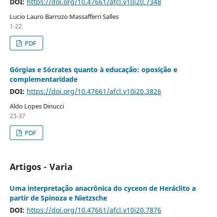
DOI:
https://doi.org/10.47661/afcl.v10i20.7348
Lucio Lauro Barrozo Massafferri Salles
1-22
PDF
Górgias e Sócrates quanto à educação: oposição e
complementaridade
DOI:
https://doi.org/10.47661/afcl.v10i20.3826
Aldo Lopes Dinucci
23-37
PDF
Artigos - Varia
Uma interpretação anacrônica do cyceon de Heráclito a
partir de Spinoza e Nietzsche
DOI:
https://doi.org/10.47661/afcl.v10i20.7876