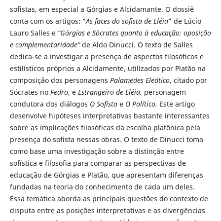
sofistas, em especial a Górgias e Alcidamante. O dossiê
conta com os artigos: “
As faces do sofista de Eléia
” de Lúcio
Lauro Salles e
“Górgias e Sócrates quanto à educação: oposição
e complementaridade”
de Aldo Dinucci. O texto de Salles
dedica-se a investigar a presença de aspectos filosóficos e
estilísticos próprios a Alcidamente, utilizados por Platão na
composição dos personagens
Palamedes Eleático
, citado por
Sócrates no
Fedro
, e
Estrangeiro de Eléia,
personagem
condutora dos diálogos
O Sofista
e
O Político.
Este artigo
desenvolve hipóteses interpretativas bastante interessantes
sobre as implicações filosóficas da escolha platônica pela
presença do sofista nessas obras. O texto de Dinucci toma
como base uma investigação sobre a distinção entre
sofística e filosofia para comparar as perspectivas de
educação de Górgias e Platão, que apresentam diferenças
fundadas na teoria do conhecimento de cada um deles.
Essa temática aborda as principais questões do contexto de
disputa entre as posições interpretativas e as divergências