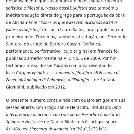
de pensamento que sustentam até hoje a separação entre
sofística e filosofia. Nosso dossiê
Sofistas
traz também a
inédita tradução direta do grego para o português da obra
de Alcidamente “
Sobre os que escrevem discursos escritos
(sobre os sofistas)”
de Lúcio Lauro Salles, aqui publicada em
primeira mão. Trazemos, também a tradução, por Fernando
Santoro, do artigo de Barbara Cassin “Sofística,
performance, performativo” cujo original em francês foi
publicado anteriormente na AFC No. 6 de 2009. Por fim,
fechamos nosso dossiê
Sofistas
com uma resenha do
livro
Górgias epidittico -- commento filosófico all'Encomio di
Elena, all'Apologia di Palamede, all'Epitaffio
--
de Stefania
Giombini, publicado em 2012.
O presente número conta ainda com quatro artigos em sua
sessão aberta. Um artigo sobre Heráclito, intitulado:
Uma
interpretação anacrônica do
cyceon
de Heráclito a partir de
Spinoza e Nietzsche
de Danilo Bilate, e três artigos sobre
Aristóteles:
L'assenza di sinomia tra
Î¼ÎµÏ„Î±Î²Î¿Î»Î®,