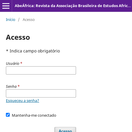
AbeÁfrica: Revista da Associação Brasileira de Estudos Africanos
Início
/
Acesso
Acesso
* Indica campo obrigatório
Usuário
*
Senha
*
Esqueceu a senha?
Mantenha-me conectado
Acesso