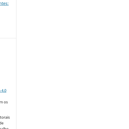
ntes:
a
 4.0
om os
torais
 de
balho