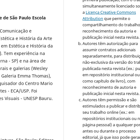
simultaneamente licenciado s
a
Licença Creative Commons
e de São Paulo Escola
Attribution
que permite o
compartilhamento do trabalh
e Comunicação e
reconhecimento da autoria e
publicação inicial nesta revista.
tética e História da Arte
Autores têm autorização para
m Estética e História da
assumir contratos adicionais
). Tem experiência na
separadamente, para distribui
na - SP) e na área de
não-exclusiva da versão do tr
rais e galerias (Wesley
publicada nesta revista (ex.: pu
em repositório institucional ou
a, Galeria Emma Thomas),
como capítulo de livro), com
quisador do Centro Mario
reconhecimento de autoria e
es - ECA/USP. Foi
publicação inicial nesta revista.
es Visuais - UNESP Bauru.
Autores têm permissão e são
estimulados a publicar e distrib
seu trabalho online (ex.: em
repositórios institucionais ou 
página pessoal) a qualquer po
antes ou durante o processo
editorial, já que isso pode gera