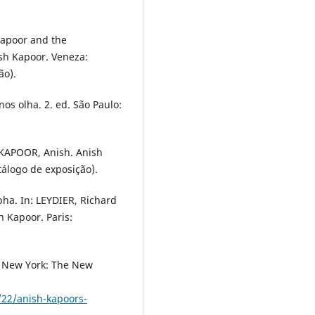
Kapoor and the
ish Kapoor. Veneza:
ão).
s olha. 2. ed. São Paulo:
 KAPOOR, Anish. Anish
atálogo de exposição).
a. In: LEYDIER, Richard
h Kapoor. Paris:
. New York: The New
22/anish-kapoors-