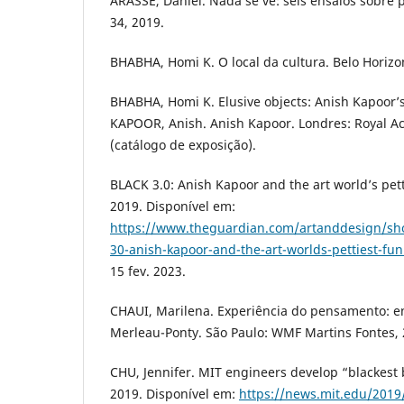
ARASSE, Daniel. Nada se vê: seis ensaios sobre p
34, 2019.
BHABHA, Homi K. O local da cultura. Belo Horizo
BHABHA, Homi K. Elusive objects: Anish Kapoor’s 
KAPOOR, Anish. Anish Kapoor. Londres: Royal Ac
(catálogo de exposição).
BLACK 3.0: Anish Kapoor and the art world’s pett
2019. Disponível em:
https://www.theguardian.com/artanddesign/sho
30-anish-kapoor-and-the-art-worlds-pettiest-fun
15 fev. 2023.
CHAUI, Marilena. Experiência do pensamento: e
Merleau-Ponty. São Paulo: WMF Martins Fontes, 
CHU, Jennifer. MIT engineers develop “blackest b
2019. Disponível em:
https://news.mit.edu/2019/