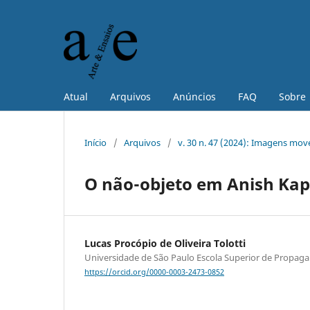
Atual
Arquivos
Anúncios
FAQ
Sobre
Início
/
Arquivos
/
v. 30 n. 47 (2024): Imagens move
O não-objeto em Anish Kapoo
Lucas Procópio de Oliveira Tolotti
Universidade de São Paulo Escola Superior de Propag
https://orcid.org/0000-0003-2473-0852