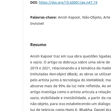
DOI:
https://doi.org/10.60001/ae.n47.19
Palavras-chave:
Anish Kapoor, Não-Objeto, Arte
Invisível
Resumo
Anish Kapoor traz em sua obra questões ligadas
e vazio. O artigo se debruça sobre uma série de
2019 e 2021, relacionando-a à temática da mater
Intituladas
Non-object (Black)
, as obras se utili
pelo artista junto à tecnologia do
Vantablack
, ma
absorve mais de 99% da luz nele refletida. Ao a
artigo investiga como o artista articula a relaçã
vazio, visibilidade e invisibilidade, a partir da
não-objeto, para isso estabelecendo um diálogo 
luz de teóricos como Homi K. Bhabha, Daniel Ar