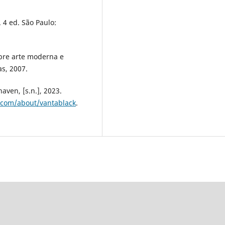
 4 ed. São Paulo:
bre arte moderna e
s, 2007.
en, [s.n.], 2023.
.com/about/vantablack
.