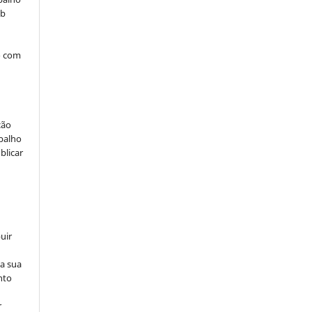
ob
o com
ção
abalho
blicar
uir
na sua
nto
r