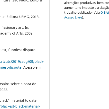
intura. São Paulo: Editora
alterações produtivas, bem c
aumentar o impacto e a citaçã
trabalho publicado (Veja
O Efe
nte: Editora UFMG, 2013.
Acesso Livre
).
fissionary art. In:
ademy of Arts, 2009
iest, funniest dispute.
rtcuts/2019/aug/05/black-
niest-dispute
. Acesso em
nsaios sobre a obra de
2022.
lack” material to date.
blackest-black-material-