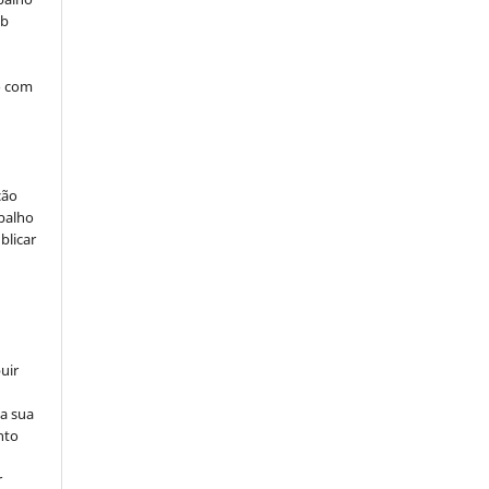
ob
o com
ção
abalho
blicar
uir
na sua
nto
r