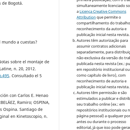
s de Bogotá.
simultaneamente licenciado s
a
Licença Creative Commons
Attribution
que permite o
compartilhamento do trabalh
reconhecimento da autoria e
publicação inicial nesta revista.
Autores têm autorização para
l mundo a cuestas?
assumir contratos adicionais
separadamente, para distribui
não-exclusiva da versão do tr
 Notas sobre el montaje de
publicada nesta revista (ex.: pu
tine, n. 20, 2012.
em repositório institucional ou
como capítulo de livro), com
o.495
. Consultado el 5
reconhecimento de autoria e
publicação inicial nesta revista.
Autores têm permissão e são
ción con Carlos E. Henao
estimulados a publicar e distrib
RBELÁEZ, Ramiro; OSPINA,
seu trabalho online (ex.: em
is Ospina. Santiago de
repositórios institucionais ou 
página pessoal) a qualquer po
iginal en Kinetoscopio, n.
antes ou durante o processo
editorial, já que isso pode gera