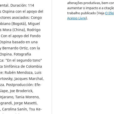
alterações produtivas, bem c
ntal. Duración: 114
aumentar o impacto e a citaçã
is Ospina con el apoyo del
trabalho publicado (Veja
O Efe
uctores asociados: Congo
Acesso Livre
).
mbiano (Bogotá), Miguel
s Mora (China), Rodrigo
 Con el apoyo del Fondo
s Ospina basado en una
y Bernardo Ortiz, con la
 Ospina. Fotografía
ica: "En el segundo tono"
ta Sinfónica de Colombia
aje: Rubén Mendoza, Luis
artovsky, Jacques Marchal,
za. Postproducción: Efe-
lape, Joe Broderick,
Vejarano, Tania Moreno,
grandi, Jorge Masetti,
 Carolina Sanín, Tsu Ke-