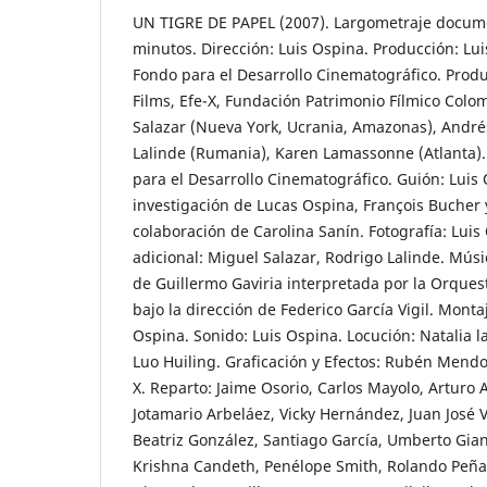
UN TIGRE DE PAPEL (2007). Largometraje docume
minutos. Dirección: Luis Ospina. Producción: Lu
Fondo para el Desarrollo Cinematográfico. Prod
Films, Efe-X, Fundación Patrimonio Fílmico Colo
Salazar (Nueva York, Ucrania, Amazonas), André
Lalinde (Rumania), Karen Lamassonne (Atlanta).
para el Desarrollo Cinematográfico. Guión: Lui
investigación de Lucas Ospina, François Bucher 
colaboración de Carolina Sanín. Fotografía: Luis
adicional: Miguel Salazar, Rodrigo Lalinde. Mús
de Guillermo Gaviria interpretada por la Orques
bajo la dirección de Federico García Vigil. Mont
Ospina. Sonido: Luis Ospina. Locución: Natalia l
Luo Huiling. Graficación y Efectos: Rubén Mendo
X. Reparto: Jaime Osorio, Carlos Mayolo, Arturo A
Jotamario Arbeláez, Vicky Hernández, Juan José 
Beatriz González, Santiago García, Umberto Gian
Krishna Candeth, Penélope Smith, Rolando Peña,