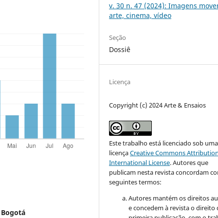
v. 30 n. 47 (2024): Imagens move
arte, cinema, vídeo
Seção
Dossiê
Licença
Copyright (c) 2024 Arte & Ensaios
Este trabalho está licenciado sob um
licença
Creative Commons Attribution
International License
.
Autores que
publicam nesta revista concordam c
seguintes termos:
Autores mantém os direitos au
e concedem à revista o direito
e Bogotá
primeira publicação, com o tra