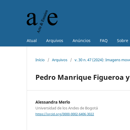
Atual
Arquivos
Anúncios
FAQ
Sobre
Início
/
Arquivos
/
v. 30 n. 47 (2024): Imagens move
Pedro Manrique Figueroa y 
Alessandra Merlo
Universidad de los Andes de Bogotá
https://orcid.org/0000-0002-6406-3022