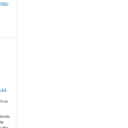
ntes:
a
 4.0
om os
torais
 de
balho