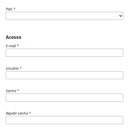
País
*
Acesso
E-mail
*
Usuário
*
Senha
*
Repetir senha
*