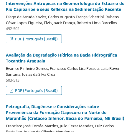
Intervenções Antrópicas na Geomorfologia do Estuário do
Rio Capibaribe e seus Reflexos na Sedimentação Recente
Diego de Arruda Xavier, Carlos Augusto França Schettini, Rubens
César Lopes Figueira, Elvis Joacir França, Roberto Lima Barcellos
492-502
PDF (Português (Brasil))
Avaliação da Degradação Hídrica na Bacia Hidrográfica
Tocantins Araguaia
Evanice Pinheiro Gomes, Francisco Carlos Lira Pessoa, Laila Rover
Santana, Josias da Silva Cruz
503-513
PDF (Português (Brasil))
Petrografia, Diagênese e Considerações sobre
Proveniência da Formação Itapecuru no Norte do
Maranhão (Cretáceo Inferior, Bacia do Parnaíba, NE Brasil)
Francisco José Corrêa-Martins, Julio Cezar Mendes, Luiz Carlos
Bertolino, Joalice de Oliveira Mendonça