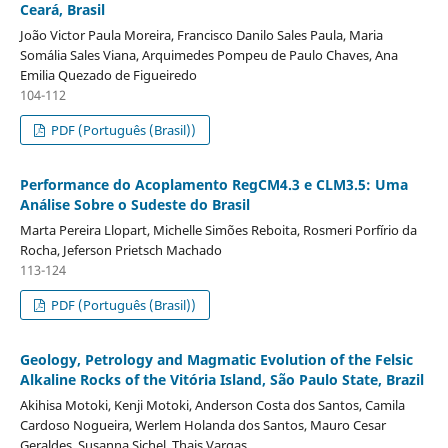
Ceará, Brasil
João Victor Paula Moreira, Francisco Danilo Sales Paula, Maria
Somália Sales Viana, Arquimedes Pompeu de Paulo Chaves, Ana
Emilia Quezado de Figueiredo
104-112
PDF (Português (Brasil))
Performance do Acoplamento RegCM4.3 e CLM3.5: Uma
Análise Sobre o Sudeste do Brasil
Marta Pereira Llopart, Michelle Simões Reboita, Rosmeri Porfírio da
Rocha, Jeferson Prietsch Machado
113-124
PDF (Português (Brasil))
Geology, Petrology and Magmatic Evolution of the Felsic
Alkaline Rocks of the Vitória Island, São Paulo State, Brazil
Akihisa Motoki, Kenji Motoki, Anderson Costa dos Santos, Camila
Cardoso Nogueira, Werlem Holanda dos Santos, Mauro Cesar
Geraldes, Susanna Sichel, Thais Vargas