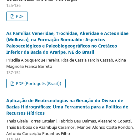
125-136
PDF
As Famílias Veneridae, Trochidae, Akeridae e Acteonidae
(Mollusca), na Formação Romualdo: Aspectos
Paleoecológicos e Paleobiogeográficos no Cretáceo
Inferior da Bacia do Araripe, NE do Brasil
Priscilla Albuquerque Pereira, Rita de Cassia Tardin Cassab, Alcina
Magnólia Franca Barreto
137-152
PDF (Português (Brasil))
Aplicação de Geotecnologias na Geração do Divisor de
Bacias Hidrográficas: Uma Ferramenta para a Política de
Recursos Hídricos
Thais Gisele Torres Catalani, Fabrício Bau Dalmas, Alesandro Copatti,
Thais Barbosa de Azambuja Caramori, Manoel Afonso Costa Rondon,
Antonio Conceição Paranhos Filho
153-166