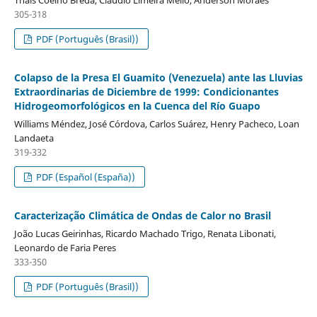
Thaís Coelho Brêda, Claudio Limeira Mello, Anderson Moraes
305-318
PDF (Português (Brasil))
Colapso de la Presa El Guamito (Venezuela) ante las Lluvias
Extraordinarias de Diciembre de 1999: Condicionantes
Hidrogeomorfológicos en la Cuenca del Río Guapo
Williams Méndez, José Córdova, Carlos Suárez, Henry Pacheco, Loan
Landaeta
319-332
PDF (Español (España))
Caracterização Climática de Ondas de Calor no Brasil
João Lucas Geirinhas, Ricardo Machado Trigo, Renata Libonati,
Leonardo de Faria Peres
333-350
PDF (Português (Brasil))