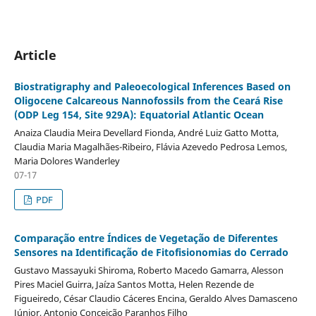
Article
Biostratigraphy and Paleoecological Inferences Based on
Oligocene Calcareous Nannofossils from the Ceará Rise
(ODP Leg 154, Site 929A): Equatorial Atlantic Ocean
Anaiza Claudia Meira Devellard Fionda, André Luiz Gatto Motta,
Claudia Maria Magalhães-Ribeiro, Flávia Azevedo Pedrosa Lemos,
Maria Dolores Wanderley
07-17
PDF
Comparação entre Índices de Vegetação de Diferentes
Sensores na Identificação de Fitofisionomias do Cerrado
Gustavo Massayuki Shiroma, Roberto Macedo Gamarra, Alesson
Pires Maciel Guirra, Jaíza Santos Motta, Helen Rezende de
Figueiredo, César Claudio Cáceres Encina, Geraldo Alves Damasceno
Júnior, Antonio Conceição Paranhos Filho