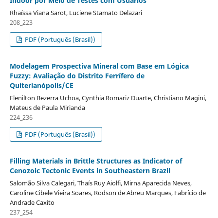
Indoor por Meio de Testes com Usuários
Rhaíssa Viana Sarot, Luciene Stamato Delazari
208_223
PDF (Português (Brasil))
Modelagem Prospectiva Mineral com Base em Lógica
Fuzzy: Avaliação do Distrito Ferrífero de
Quiterianópolis/CE
Elenilton Bezerra Uchoa, Cynthia Romariz Duarte, Christiano Magini,
Mateus de Paula Mirianda
224_236
PDF (Português (Brasil))
Filling Materials in Brittle Structures as Indicator of
Cenozoic Tectonic Events in Southeastern Brazil
Salomão Silva Calegari, Thaís Ruy Aiolfi, Mirna Aparecida Neves,
Caroline Cibele Vieira Soares, Rodson de Abreu Marques, Fabrício de
Andrade Caxito
237_254