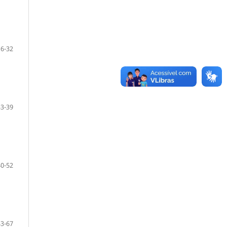
16-32
33-39
40-52
53-67