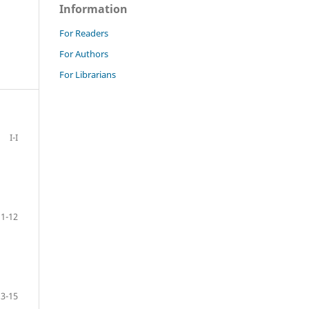
Information
For Readers
For Authors
For Librarians
I-I
11-12
13-15