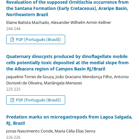
Revaluation of the supposed Ornitischia occurrence from
the Santana Formation (Early Cretaceous), Araripe Basin,
Northeastern Brazil
Elaine Batista Machado, Alexander Wilhelm Armin Kellner
244-244
PDF (Português (Brasil))
Quaternary dinocysts produced by dinoflagellate mobile
cells potentially toxic deposited at the medial slope from
the Albacora region of Campos Basin RJ/Brazil
Jaqueline Torres de Souza, João Graciano Mendonça Filho, Antonio
Donizeti de Oliveira, Mariângela Menezes
225-225
PDF (Português (Brasil))
Predation marks on microgastropods from Lagoa Salgada,
RJ, Brazil
Jonas Nascimento Conde, Maria Célia Elias Senra
226-226