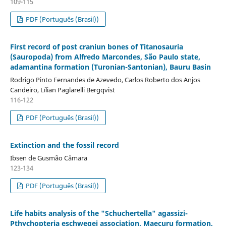
109-115
PDF (Português (Brasil))
First record of post craniun bones of Titanosauria
(Sauropoda) from Alfredo Marcondes, São Paulo state,
adamantina formation (Turonian-Santonian), Bauru Basin
Rodrigo Pinto Fernandes de Azevedo, Carlos Roberto dos Anjos
Candeiro, Lílian Paglarelli Bergqvist
116-122
PDF (Português (Brasil))
Extinction and the fossil record
Ibsen de Gusmão Câmara
123-134
PDF (Português (Brasil))
Life habits analysis of the "Schuchertella" agassizi-
Pthychopteria eschwegei association, Maecuru formation,