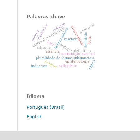
Palavras-chave
indução
referência
metafísica
hilemorfismo
hylomorphism
material constitution
popper
definição
bohr
essence
kant
dedução
aristotle
definition
essência
constituição material
pluralidade de formas substanciais
jungius
lógica
epistemologia
syllogistic
induction
Idioma
Português (Brasil)
English