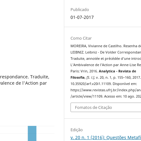
Publicado
01-07-2017
Como Citar
MOREIRA, Vivianne de Castilho. Resenha de
LEIBNIZ. Leibniz - De Volder Correspondan
Traduite, annotée et précédée d’une intro
L’Ambivalence de l’Action par Anne-Lise Re
Paris: Vrin, 2016.
Analytica - Revista de
rrespondance. Traduite,
Filosofia
,
[S. l.]
, v. 20, n. 1, p. 155–160, 2017
alence de l'Action par
10.35920/arf.v20i1.11109. Disponível em:
https://www.revistas.ufrj.br/index.php/an
/article/view/11109. Acesso em: 10 ago. 20
Fomatos de Citação
Edição
v. 20 n. 1 (2016): Questões Metaf