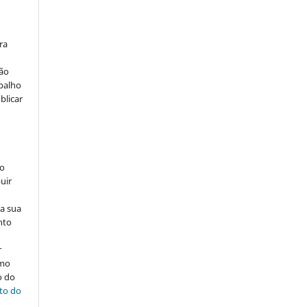
ra
ção
abalho
blicar
ão
uir
na sua
nto
r
omo
o do
ito do