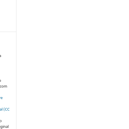
a
:
s
o
, com
ve
al (CC
ão
iginal