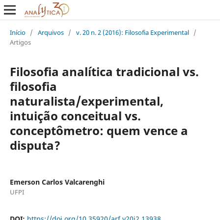
Início
/
Arquivos
/
v. 20 n. 2 (2016): Filosofia Experimental
/
Artigos
Filosofia analítica tradicional vs.
filosofia
naturalista/experimental,
intuição conceitual vs.
conceptômetro: quem vence a
disputa?
Emerson Carlos Valcarenghi
UFPI
DOI:
https://doi.org/10.35920/arf.v20i2.13938