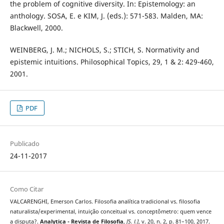
the problem of cognitive diversity. In: Epistemology: an
anthology. SOSA, E. e KIM, J. (eds.): 571-583. Malden, MA:
Blackwell, 2000.
WEINBERG, J. M.; NICHOLS, S.; STICH, S. Normativity and
epistemic intuitions. Philosophical Topics, 29, 1 & 2: 429-460,
2001.
PDF
Publicado
24-11-2017
Como Citar
VALCARENGHI, Emerson Carlos. Filosofia analítica tradicional vs. filosofia
naturalista/experimental, intuição conceitual vs. conceptômetro: quem vence
a disputa?.
Analytica - Revista de Filosofia
,
[S. l.]
, v. 20, n. 2, p. 81–100, 2017.