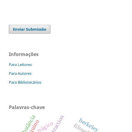
Enviar Submissão
Informações
Para Leitores
Para Autores
Para Bibliotecários
Palavras-chave
substância
abstraction
berkeley
trágico