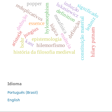
indução
popper
lukasiewicz
reduplicativos
significado
hylomorphism
definition
dedução
metafísica
leibniz
constituição material
definição
essence
lógica
jungius
hilary putnam
aristotle
essência
epistemologia
bohr
kant
hilemorfismo
história da filosofia medieval
Idioma
Português (Brasil)
English