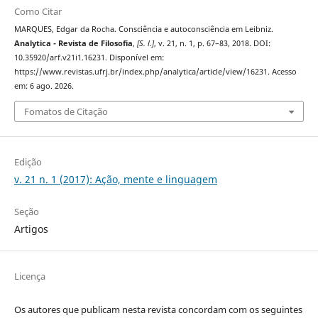
Como Citar
MARQUES, Edgar da Rocha. Consciência e autoconsciência em Leibniz.
Analytica - Revista de Filosofia
,
[S. l.]
, v. 21, n. 1, p. 67–83, 2018. DOI:
10.35920/arf.v21i1.16231. Disponível em:
https://www.revistas.ufrj.br/index.php/analytica/article/view/16231. Acesso
em: 6 ago. 2026.
Fomatos de Citação
Edição
v. 21 n. 1 (2017): Ação, mente e linguagem
Seção
Artigos
Licença
Os autores que publicam nesta revista concordam com os seguintes