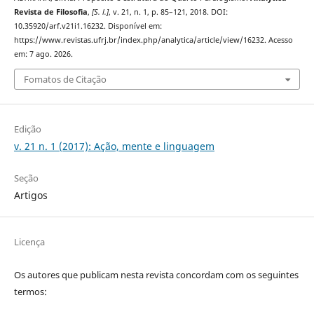
Revista de Filosofia
,
[S. l.]
, v. 21, n. 1, p. 85–121, 2018. DOI:
10.35920/arf.v21i1.16232. Disponível em:
https://www.revistas.ufrj.br/index.php/analytica/article/view/16232. Acesso
em: 7 ago. 2026.
Fomatos de Citação
Edição
v. 21 n. 1 (2017): Ação, mente e linguagem
Seção
Artigos
Licença
Os autores que publicam nesta revista concordam com os seguintes
termos: