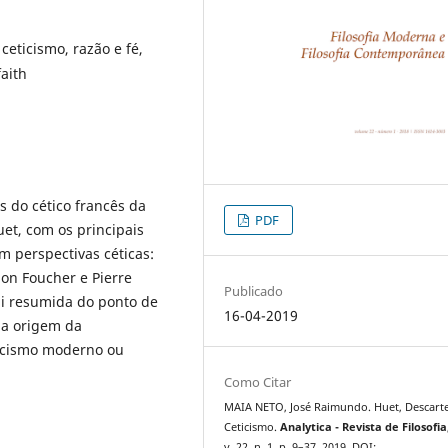
ceticismo, razão e fé,
faith
s do cético francês da
PDF
et, com os principais
 perspectivas céticas:
mon Foucher e Pierre
Publicado
qui resumida do ponto de
16-04-2019
a a origem da
ticismo moderno ou
Como Citar
MAIA NETO, José Raimundo. Huet, Descarte
Ceticismo.
Analytica - Revista de Filosofia
v. 22, n. 1, p. 9–37, 2019. DOI: