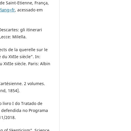
 de Saint-Etienne, França,
?lang=fr
, acessado em
scartes: gli itinerari
Lecce: Milella.
ts de la querelle sur le
du XVIIe siècle”. In:
 XVIIe siècle. Paris: Albin
 Cartésienne. 2 volumes.
and, 1854].
 livro I do Tratado de
e defendida no Programa
11/2018.
g of Skepticism”, Science