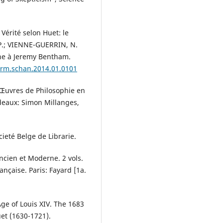
Vérité selon Huet: le
-P.; VIENNE-GUERRIN, N.
nne à Jeremy Bentham.
erm.schan.2014.01.0101
 Œuvres de Philosophie en
rdeaux: Simon Millanges,
cieté Belge de Librarie.
cien et Moderne. 2 vols.
çaise. Paris: Fayard [1a.
Age of Louis XIV. The 1683
et (1630-1721).