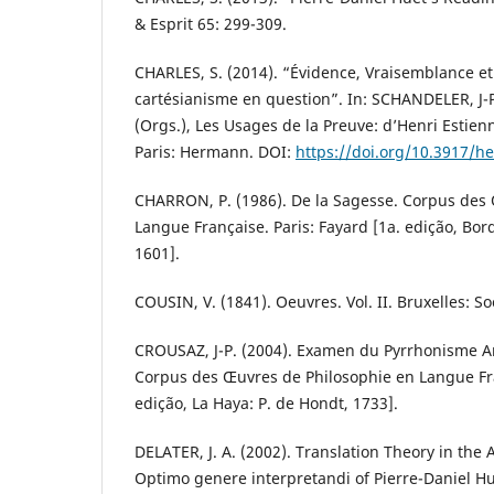
& Esprit 65: 299-309.
CHARLES, S. (2014). “Évidence, Vraisemblance et 
cartésianisme en question”. In: SCHANDELER, J
(Orgs.), Les Usages de la Preuve: d’Henri Estie
Paris: Hermann. DOI:
https://doi.org/10.3917/h
CHARRON, P. (1986). De la Sagesse. Corpus des
Langue Française. Paris: Fayard [1a. edição, Bo
1601].
COUSIN, V. (1841). Oeuvres. Vol. II. Bruxelles: So
CROUSAZ, J-P. (2004). Examen du Pyrrhonisme An
Corpus des Œuvres de Philosophie en Langue Fran
edição, La Haya: P. de Hondt, 1733].
DELATER, J. A. (2002). Translation Theory in the 
Optimo genere interpretandi of Pierre-Daniel Hu