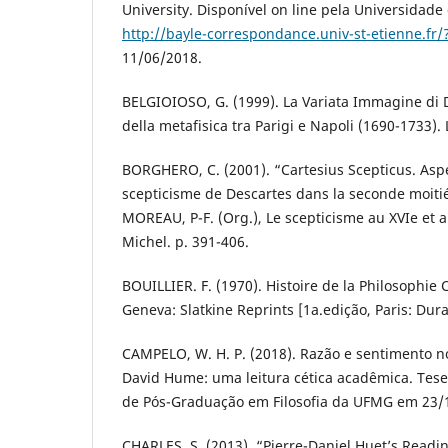
University. Disponível on line pela Universidade
http://bayle-correspondance.univ-st-etienne.fr/
11/06/2018.
BELGIOIOSO, G. (1999). La Variata Immagine di De
della metafisica tra Parigi e Napoli (1690-1733). 
BORGHERO, C. (2001). “Cartesius Scepticus. Aspec
scepticisme de Descartes dans la seconde moitié 
MOREAU, P-F. (Org.), Le scepticisme au XVIe et au
Michel. p. 391-406.
BOUILLIER. F. (1970). Histoire de la Philosophie
Geneva: Slatkine Reprints [1a.edição, Paris: Dur
CAMPELO, W. H. P. (2018). Razão e sentimento no
David Hume: uma leitura cética acadêmica. Tes
de Pós-Graduação em Filosofia da UFMG em 23/
CHARLES, S. (2013). “Pierre-Daniel Huet’s Readin