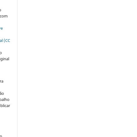
s
o
, com
ve
al (CC
ão
iginal
ra
ção
abalho
blicar
ão