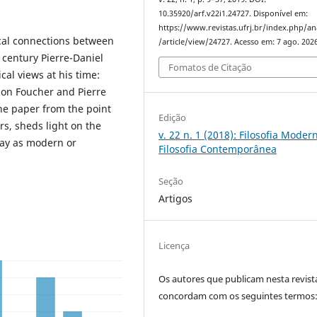
10.35920/arf.v22i1.24727. Disponível em:
https://www.revistas.ufrj.br/index.php/an
cal connections between
/article/view/24727. Acesso em: 7 ago. 2026
 century Pierre-Daniel
Fomatos de Citação
al views at his time:
imon Foucher and Pierre
 the paper from the point
Edição
rs, sheds light on the
v. 22 n. 1 (2018): Filosofia Moder
day as modern or
Filosofia Contemporânea
Seção
Artigos
Licença
Os autores que publicam nesta revist
concordam com os seguintes termos