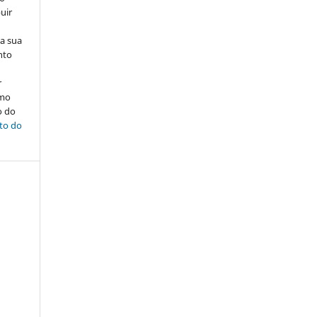
uir
na sua
nto
r
omo
o do
ito do