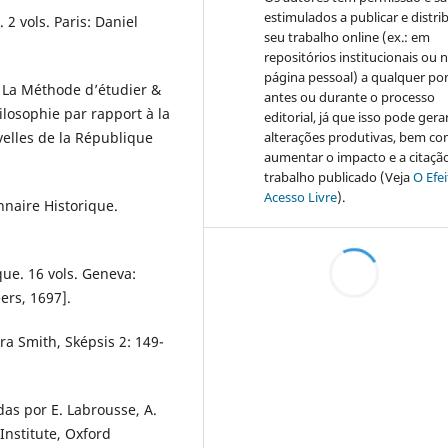
estimulados a publicar e distrib
 2 vols. Paris: Daniel
seu trabalho online (ex.: em
repositórios institucionais ou 
página pessoal) a qualquer po
, La Méthode d’étudier &
antes ou durante o processo
losophie par rapport à la
editorial, já que isso pode gera
alterações produtivas, bem c
velles de la République
aumentar o impacto e a citaçã
trabalho publicado (Veja
O Efe
Acesso Livre
).
nnaire Historique.
que. 16 vols. Geneva:
ers, 1697].
ira Smith, Sképsis 2: 149-
das por E. Labrousse, A.
Institute, Oxford