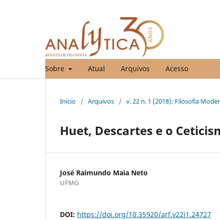
Sobre
Atual
Arquivos
Acesso
Início
/
Arquivos
/
v. 22 n. 1 (2018): Filosofia Mod
Huet, Descartes e o Cetici
José Raimundo Maia Neto
UFMG
DOI:
https://doi.org/10.35920/arf.v22i1.24727