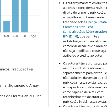
Os autores mantêm os direito
autorais e concedem à revista 
direito de primeira publicação
o trabalho simultaneamente
licenciado sob a
Licença Creati
Commons Atribuição-
SemDerivações 4.0 Internacion
BY-ND 4.0)
, que permite a
redistribuição, comercial ou n
comercial, desde que a obra or
não seja modificada e que seja
atribuído o crédito ao autor.
Os autores têm autorização pa
assumir contratos adicionais
icos. Tradução Frei
separadamente para distribui
não-exclusiva da versão do tr
publicada nesta revista (ex.: pu
anne: Sigismond d’Arnay.
em repositório institucional ou
como capítulo de livro), com
ages de Pierre-Daniel Huet
reconhecimento de autoria e
publicação inicial nesta revista.
Os autores têm permissão e s