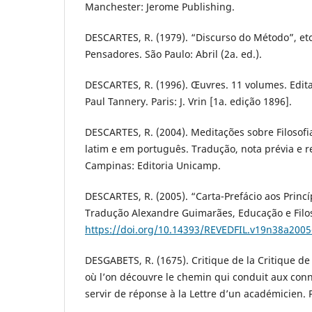
Manchester: Jerome Publishing.
DESCARTES, R. (1979). “Discurso do Método”, etc.
Pensadores. São Paulo: Abril (2a. ed.).
DESCARTES, R. (1996). Œuvres. 11 volumes. Edit
Paul Tannery. Paris: J. Vrin [1a. edição 1896].
DESCARTES, R. (2004). Meditações sobre Filosofi
latim e em português. Tradução, nota prévia e re
Campinas: Editoria Unicamp.
DESCARTES, R. (2005). “Carta-Prefácio aos Princíp
Tradução Alexandre Guimarães, Educação e Filos
https://doi.org/10.14393/REVEDFIL.v19n38a2005
DESGABETS, R. (1675). Critique de la Critique de 
où l’on découvre le chemin qui conduit aux conn
servir de réponse à la Lettre d’un académicien. P