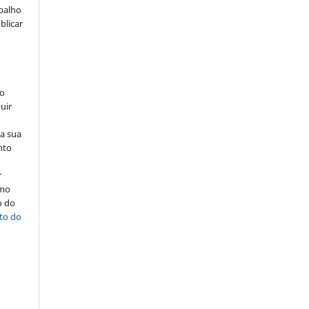
abalho
blicar
ão
uir
na sua
nto
r
omo
o do
ito do