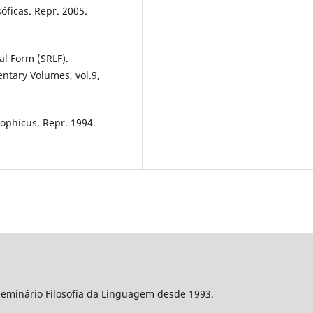
óficas. Repr. 2005.
l Form (SRLF).
entary Volumes, vol.9,
ophicus. Repr. 1994.
Seminário Filosofia da Linguagem desde 1993.