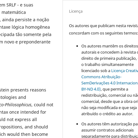
em SRLF - e suas
Licença
da matemática
 ainda persiste a noção
Os autores que publicam nesta revist
ntaxe lógica homogênea
concordam com os seguintes termos
tecipada tão somente pela
um novo e preponderante
Os autores mantêm os direito
autorais e concedem à revista 
direito de primeira publicação
o trabalho simultaneamente
licenciado sob a
Licença Creati
Commons Atribuição-
SemDerivações 4.0 Internacion
BY-ND 4.0)
, que permite a
stein presents reasons
redistribuição, comercial ou n
utologies and
comercial, desde que a obra or
co-Philosophicus
, could not
não seja modificada e que seja
yntax once intended for
atribuído o crédito ao autor.
uld not express all
Os autores têm autorização pa
ropositions, and should
assumir contratos adicionais
hich would then become
separadamente para distribui