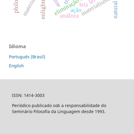
materialism
enlightment
natural law
materialismo
leis
ação
anáfora
Idioma
Português (Brasil)
English
ISSN: 1414-3003
Periódico publicado sob a responsabilidade do
Seminário Filosofia da Linguagem desde 1993.