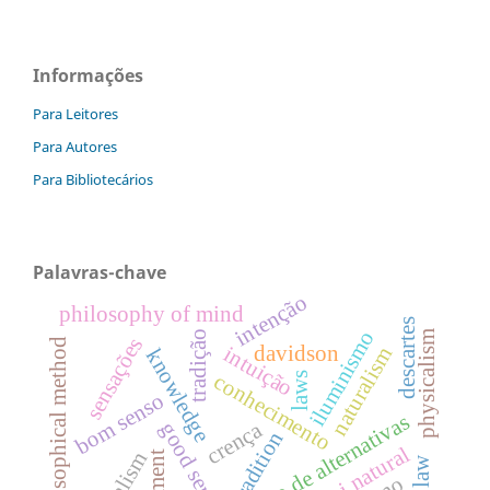
Informações
Para Leitores
Para Autores
Para Bibliotecários
Palavras-chave
intenção
philosophy of mind
descartes
iluminismo
tradição
physicalism
sensações
philosophical method
davidson
intuição
naturalism
knowledge
conhecimento
laws
bom senso
eliminação de alternativas
crença
good sense
tradition
lei natural