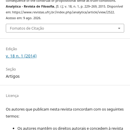
consequence of the construal of propositional sense as truth-conditions.
Analytica - Revista de Filosofia
,
[S. l.]
, v. 18, n. 1, p. 229–269, 2015. Disponível
em: https://www.revistas.ufrj.br/index.php/analytica/article/view/2522.
Acesso em: 9 ago. 2026.
Fomatos de Citação
Edição
v. 18 n. 1 (2014)
Seção
Artigos
Licença
Os autores que publicam nesta revista concordam com os seguintes
termos:
Os autores mantêm os direitos autorais e concedem à revista