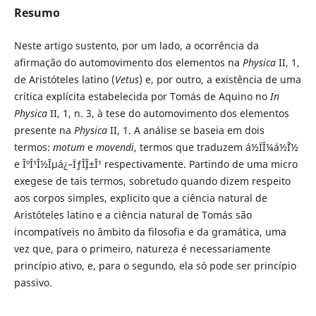
Resumo
Neste artigo sustento, por um lado, a ocorrência da
afirmação do automovimento dos elementos na
Physica
II, 1,
de Aristóteles latino (
Vetus
) e, por outro, a existência de uma
crítica explícita estabelecida por Tomás de Aquino no
In
Physica
II, 1, n. 3, à tese do automovimento dos elementos
presente na
Physica
II, 1. A análise se baseia em dois
termos:
motum
e
movendi
, termos que traduzem á½ÏÎ¼á½´Î½
e ÎºÎ¹Î½Îµá¿–ÏƒÎ¸Î±Î¹ respectivamente. Partindo de uma micro
exegese de tais termos, sobretudo quando dizem respeito
aos corpos simples, explicito que a ciência natural de
Aristóteles latino e a ciência natural de Tomás são
incompatíveis no âmbito da filosofia e da gramática, uma
vez que, para o primeiro, natureza é necessariamente
princípio ativo, e, para o segundo, ela só pode ser princípio
passivo.