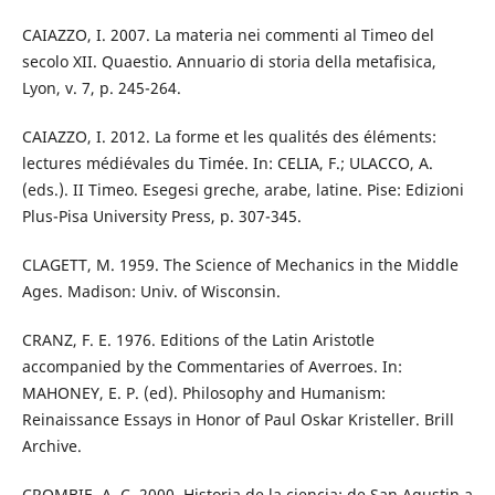
CAIAZZO, I. 2007. La materia nei commenti al Timeo del
secolo XII. Quaestio. Annuario di storia della metafisica,
Lyon, v. 7, p. 245-264.
CAIAZZO, I. 2012. La forme et les qualités des éléments:
lectures médiévales du Timée. In: CELIA, F.; ULACCO, A.
(eds.). II Timeo. Esegesi greche, arabe, latine. Pise: Edizioni
Plus-Pisa University Press, p. 307-345.
CLAGETT, M. 1959. The Science of Mechanics in the Middle
Ages. Madison: Univ. of Wisconsin.
CRANZ, F. E. 1976. Editions of the Latin Aristotle
accompanied by the Commentaries of Averroes. In:
MAHONEY, E. P. (ed). Philosophy and Humanism:
Reinaissance Essays in Honor of Paul Oskar Kristeller. Brill
Archive.
CROMBIE, A. C. 2000. Historia de la ciencia: de San Agustin a