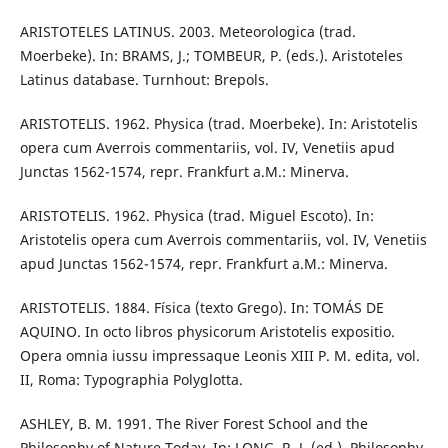
ARISTOTELES LATINUS. 2003. Meteorologica (trad.
Moerbeke). In: BRAMS, J.; TOMBEUR, P. (eds.). Aristoteles
Latinus database. Turnhout: Brepols.
ARISTOTELIS. 1962. Physica (trad. Moerbeke). In: Aristotelis
opera cum Averrois commentariis, vol. IV, Venetiis apud
Junctas 1562-1574, repr. Frankfurt a.M.: Minerva.
ARISTOTELIS. 1962. Physica (trad. Miguel Escoto). In:
Aristotelis opera cum Averrois commentariis, vol. IV, Venetiis
apud Junctas 1562-1574, repr. Frankfurt a.M.: Minerva.
ARISTOTELIS. 1884. Física (texto Grego). In: TOMÁS DE
AQUINO. In octo libros physicorum Aristotelis expositio.
Opera omnia iussu impressaque Leonis XIII P. M. edita, vol.
II, Roma: Typographia Polyglotta.
ASHLEY, B. M. 1991. The River Forest School and the
Philosophy of Nature Today. In: LONG, R. J. (ed.). Philosophy