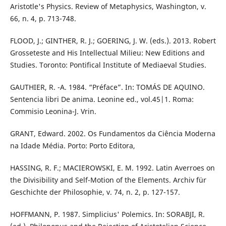
Aristotle's Physics. Review of Metaphysics, Washington, v.
66, n. 4, p. 713-748.
FLOOD, J.; GINTHER, R. J.; GOERING, J. W. (eds.). 2013. Robert
Grosseteste and His Intellectual Milieu: New Editions and
Studies. Toronto: Pontifical Institute of Mediaeval Studies.
GAUTHIER, R. -A. 1984. “Préface”. In: TOMÁS DE AQUINO.
Sentencia libri De anima. Leonine ed., vol.45|1. Roma:
Commisio Leonina-J. Vrin.
GRANT, Edward. 2002. Os Fundamentos da Ciência Moderna
na Idade Média. Porto: Porto Editora,
HASSING, R. F.; MACIEROWSKI, E. M. 1992. Latin Averroes on
the Divisibility and Self-Motion of the Elements. Archiv für
Geschichte der Philosophie, v. 74, n. 2, p. 127-157.
HOFFMANN, P. 1987. Simplicius' Polemics. In: SORABJI, R.