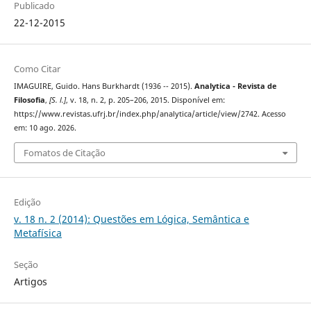
Publicado
22-12-2015
Como Citar
IMAGUIRE, Guido. Hans Burkhardt (1936 -- 2015).
Analytica - Revista de
Filosofia
,
[S. l.]
, v. 18, n. 2, p. 205–206, 2015. Disponível em:
https://www.revistas.ufrj.br/index.php/analytica/article/view/2742. Acesso
em: 10 ago. 2026.
Fomatos de Citação
Edição
v. 18 n. 2 (2014): Questões em Lógica, Semântica e
Metafísica
Seção
Artigos