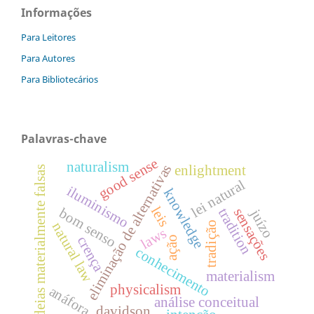
Informações
Para Leitores
Para Autores
Para Bibliotecários
Palavras-chave
good sense
naturalism
eliminação de alternativas
enlightment
ideias materialmente falsas
lei natural
iluminismo
knowledge
leis
bom senso
sensações
tradition
juízo
natural law
tradição
laws
crença
ação
conhecimento
materialism
physicalism
anáfora
análise conceitual
davidson