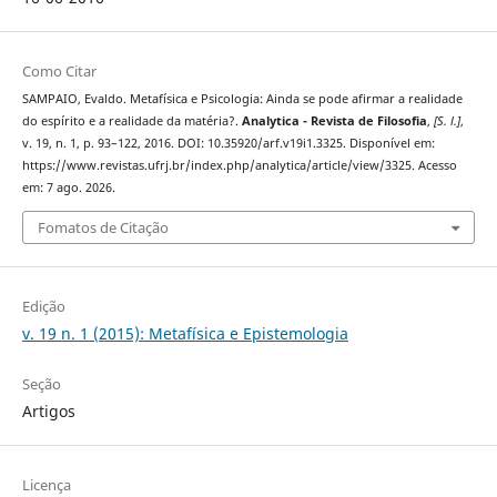
Como Citar
SAMPAIO, Evaldo. Metafísica e Psicologia: Ainda se pode afirmar a realidade
do espírito e a realidade da matéria?.
Analytica - Revista de Filosofia
,
[S. l.]
,
v. 19, n. 1, p. 93–122, 2016. DOI: 10.35920/arf.v19i1.3325. Disponível em:
https://www.revistas.ufrj.br/index.php/analytica/article/view/3325. Acesso
em: 7 ago. 2026.
Fomatos de Citação
Edição
v. 19 n. 1 (2015): Metafísica e Epistemologia
Seção
Artigos
Licença