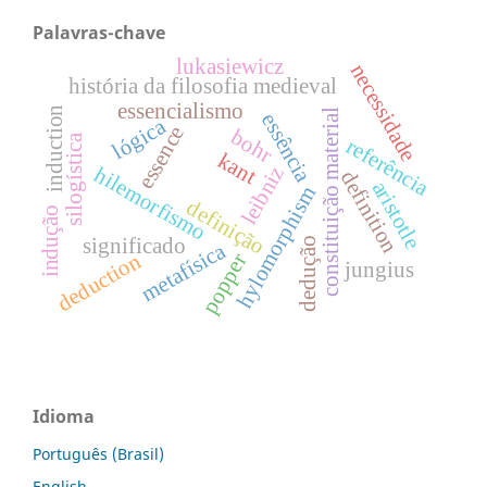
Palavras-chave
lukasiewicz
necessidade
história da filosofia medieval
essencialismo
induction
constituição material
essência
lógica
essence
bohr
silogística
referência
kant
leibniz
hilemorfismo
definition
aristotle
hylomorphism
definição
indução
significado
dedução
metafísica
deduction
popper
jungius
Idioma
Português (Brasil)
English