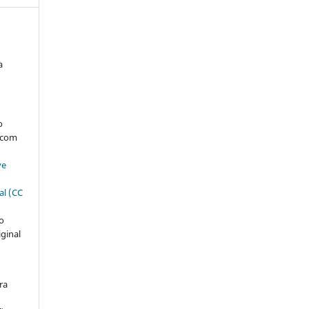
a
:
s
o
, com
ve
al (CC
ão
iginal
ra