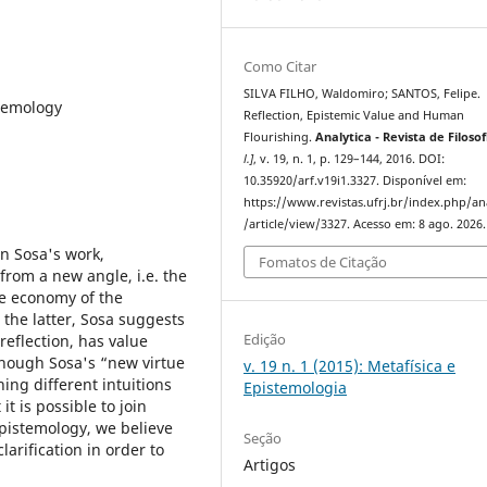
Como Citar
SILVA FILHO, Waldomiro; SANTOS, Felipe.
stemology
Reflection, Epistemic Value and Human
Flourishing.
Analytica - Revista de Filosof
l.]
, v. 19, n. 1, p. 129–144, 2016. DOI:
10.35920/arf.v19i1.3327. Disponível em:
https://www.revistas.ufrj.br/index.php/an
/article/view/3327. Acesso em: 8 ago. 2026.
in Sosa's work,
Fomatos de Citação
 from a new angle, i.e. the
ve economy of the
the latter, Sosa suggests
Edição
reflection, has value
though Sosa's “new virtue
v. 19 n. 1 (2015): Metafísica e
ing different intuitions
Epistemologia
 is possible to join
 epistemology, we believe
Seção
larification in order to
Artigos