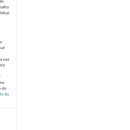
ção
abalho
blicar
ão
uir
na sua
nto
r
omo
o do
ito do