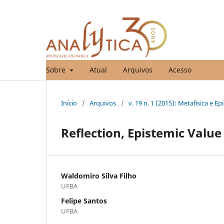
Sobre
Atual
Arquivos
Acesso
Início
/
Arquivos
/
v. 19 n. 1 (2015): Metafísica e E
Reflection, Epistemic Valu
Waldomiro Silva Filho
UFBA
Felipe Santos
UFBA