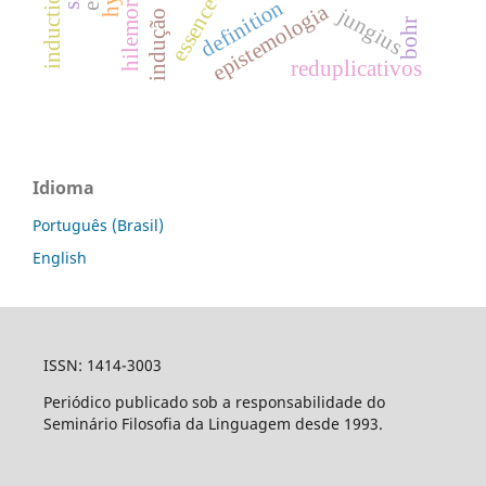
hilemorfismo
induction
essence
definition
epistemologia
jungius
indução
bohr
reduplicativos
Idioma
Português (Brasil)
English
ISSN: 1414-3003
Periódico publicado sob a responsabilidade do
Seminário Filosofia da Linguagem desde 1993.