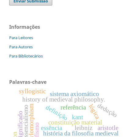
Enviar Submissão
Informações
Para Leitores
Para Autores
Para Bibliotecários
Palavras-chave
syllogistic
sistema axiomático
history of medieval philosophy.
dedução
lógica
definição
hylomorphism
referência
essencialismo
significado
kant
constituição material
essência
leibniz
aristotle
história da filosofia medieval