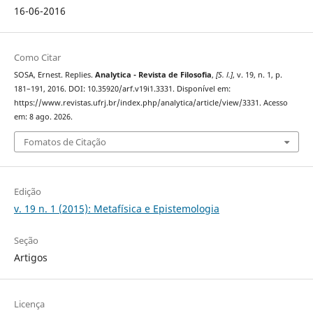
16-06-2016
Como Citar
SOSA, Ernest. Replies.
Analytica - Revista de Filosofia
,
[S. l.]
, v. 19, n. 1, p.
181–191, 2016. DOI: 10.35920/arf.v19i1.3331. Disponível em:
https://www.revistas.ufrj.br/index.php/analytica/article/view/3331. Acesso
em: 8 ago. 2026.
Fomatos de Citação
Edição
v. 19 n. 1 (2015): Metafísica e Epistemologia
Seção
Artigos
Licença