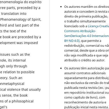
Fenomenologia do espírito
Os autores mantêm os direito
ree parts, preceded by a
autorais e concedem à revista 
 translation into
direito de primeira publicação
e Phenomenology of Spirit,
o trabalho simultaneamente
hird and last part of the
licenciado sob a
Licença Creati
Commons Atribuição-
 the text of the
SemDerivações 4.0 Internacion
he book are preceded by a
BY-ND 4.0)
, que permite a
development was imposed
redistribuição, comercial ou n
comercial, desde que a obra or
 issues such as the
não seja modificada e que seja
atribuído o crédito ao autor.
ole, its internal
ough only through
Os autores têm autorização pa
 relation to possible
assumir contratos adicionais
heory. Such an
separadamente para distribui
não-exclusiva da versão do tr
nonmetaphysical
publicada nesta revista (ex.: pu
ical violence that usually
em repositório institucional ou
s sense, the book
como capítulo de livro), com
s of a philosophical
reconhecimento de autoria e
gel’s
publicação inicial nesta revista.