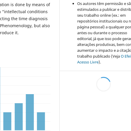
Os autores têm permissão e s
zation is done by means of
estimulados a publicar e distrib
“intellectual conditions
seu trabalho online (ex.: em
cting the time diagnosis
repositórios institucionais ou 
 Phenomenology, but also
página pessoal) a qualquer po
roduce it.
antes ou durante o processo
editorial, já que isso pode gera
alterações produtivas, bem c
aumentar o impacto e a citaçã
trabalho publicado (Veja
O Efe
Acesso Livre
).