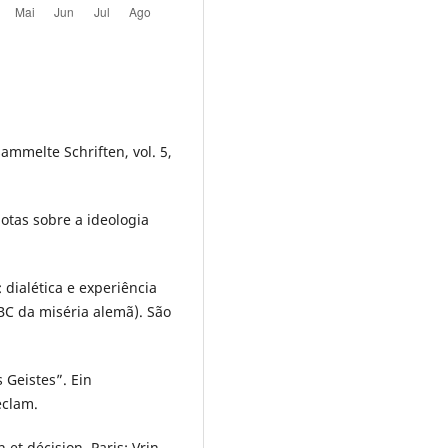
ammelte Schriften, vol. 5,
notas sobre a ideologia
 dialética e experiência
BC da miséria alemã). São
Geistes”. Ein
eclam.
t décision. Paris: Vrin.