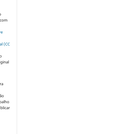
s
o
, com
ve
al (CC
ão
iginal
ra
ção
abalho
blicar