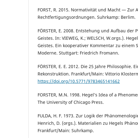
FORST, R. 2015. Normativität und Macht — Zur A
Rechtfertigungsordnungen. Suhrkamp: Berlim.
FÖRSTER, E. 2008. Entstehung und Aufbau der 
Geistes. In: VIEWEG, K.; WELSCH, W.orgs.). Heg
Geistes. Ein kooperativer Kommentar zu einem 
Moderne. Stuttgart: Friedrich Fromann.
FÖRSTER, E. E. 2012. Die 25 Jahre Philosophie. E
Rekonstruktion. Frankfurt/Main: Vittorio Kloste
https://doi.org/10.5771/9783465141662
FORSTER, M.N. 1998. Hegel’s Idea of a Phenomeno
The University of Chicago Press.
FULDA, H. F. 1973. Zur Logik der Phänomenologie. 
Henrich, D. (orgs.). Materialien zu Hegels Phän
Frankfurt/Main: Suhrkamp.