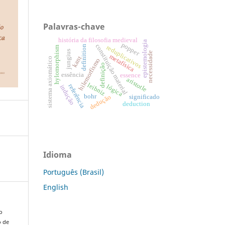
Palavras-chave
história da filosofia medieval
epistemologia
popper
constituição material
definition
reduplicativos
hylomorphism
jungius
necessidade
metafísica
kant
sistema axiomático
hilemorfismo
definição
essência
essence
aristotle
leibniz
referência
lógica
indução
bohr
dedução
significado
deduction
Idioma
Português (Brasil)
English
o
o de