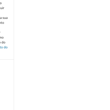
ão
uir
na sua
nto
r
omo
o do
ito do