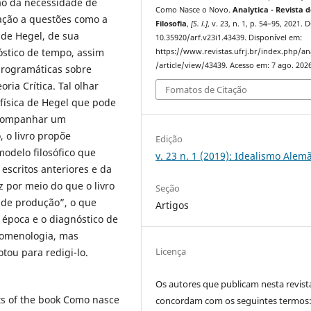
o da necessidade de
Como Nasce o Novo.
Analytica - Revista 
lação a questões como a
Filosofia
,
[S. l.]
, v. 23, n. 1, p. 54–95, 2021. 
 de Hegel, de sua
10.35920/arf.v23i1.43439. Disponível em:
óstico de tempo, assim
https://www.revistas.ufrj.br/index.php/an
/article/view/43439. Acesso em: 7 ago. 2026
programáticas sobre
ria Crítica. Tal olhar
Fomatos de Citação
física de Hegel que pode
 acompanhar um
 o livro propõe
Edição
odelo filosófico que
v. 23 n. 1 (2019): Idealismo Alem
scritos anteriores e da
z por meio do que o livro
Seção
 de produção”, o que
Artigos
 época e o diagnóstico de
omenologia, mas
Licença
tou para redigi-lo.
Os autores que publicam nesta revist
ts of the book Como nasce
concordam com os seguintes termos