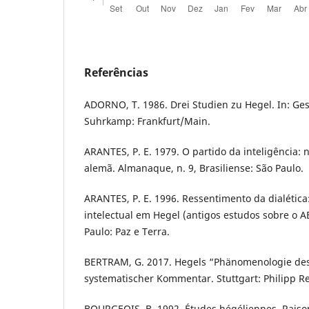
Referências
ADORNO, T. 1986. Drei Studien zu Hegel. In: Ges
Suhrkamp: Frankfurt/Main.
ARANTES, P. E. 1979. O partido da inteligência: 
alemã. Almanaque, n. 9, Brasiliense: São Paulo.
ARANTES, P. E. 1996. Ressentimento da dialética:
intelectual em Hegel (antigos estudos sobre o A
Paulo: Paz e Terra.
BERTRAM, G. 2017. Hegels “Phänomenologie des 
systematischer Kommentar. Stuttgart: Philipp R
BOURGEOIS, B. 1992. Études hégéliennes. Raison e