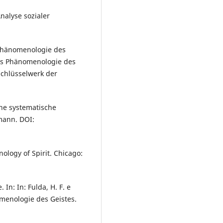
nalyse sozialer
Phänomenologie des
els Phänomenologie des
Schlüsselwerk der
ine systematische
rmann. DOI:
logy of Spirit. Chicago:
In: In: Fulda, H. F. e
omenologie des Geistes.