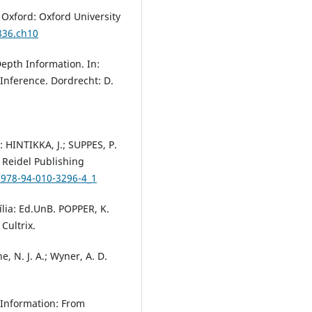
 Oxford: Oxford University
836.ch10
epth Information. In:
 Inference. Dordrecht: D.
 HINTIKKA, J.; SUPPES, P.
 Reidel Publishing
/978-94-010-3296-4_1
ília: Ed.UnB. POPPER, K.
Cultrix.
, N. J. A.; Wyner, A. D.
 Information: From