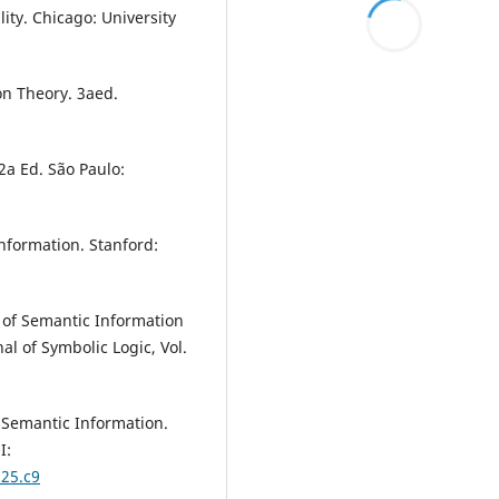
ity. Chicago: University
on Theory. 3aed.
2a Ed. São Paulo:
nformation. Stanford:
y of Semantic Information
al of Symbolic Logic, Vol.
y Semantic Information.
I:
25.c9