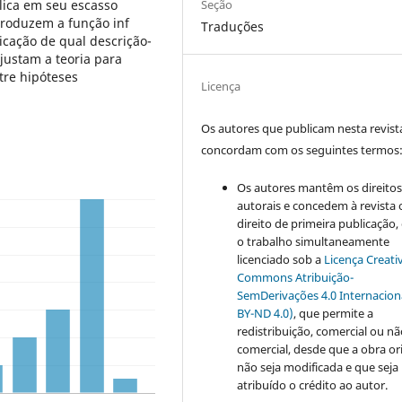
Seção
lica em seu escasso
troduzem a função inf
Traduções
icação de qual descrição-
ajustam a teoria para
tre hipóteses
Licença
Os autores que publicam nesta revist
concordam com os seguintes termos
Os autores mantêm os direito
autorais e concedem à revista 
direito de primeira publicação
o trabalho simultaneamente
licenciado sob a
Licença Creati
Commons Atribuição-
SemDerivações 4.0 Internacion
BY-ND 4.0)
, que permite a
redistribuição, comercial ou n
comercial, desde que a obra or
não seja modificada e que seja
atribuído o crédito ao autor.