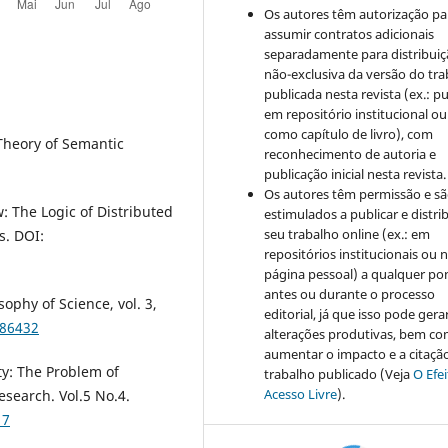
Os autores têm autorização pa
assumir contratos adicionais
separadamente para distribui
não-exclusiva da versão do tr
publicada nesta revista (ex.: pu
em repositório institucional ou
como capítulo de livro), com
 Theory of Semantic
reconhecimento de autoria e
publicação inicial nesta revista.
Os autores têm permissão e s
: The Logic of Distributed
estimulados a publicar e distrib
seu trabalho online (ex.: em
s. DOI:
repositórios institucionais ou 
página pessoal) a qualquer po
antes ou durante o processo
ophy of Science, vol. 3,
editorial, já que isso pode gera
286432
alterações produtivas, bem c
aumentar o impacto e a citaçã
ty: The Problem of
trabalho publicado (Veja
O Efe
Acesso Livre
).
search. Vol.5 No.4.
17