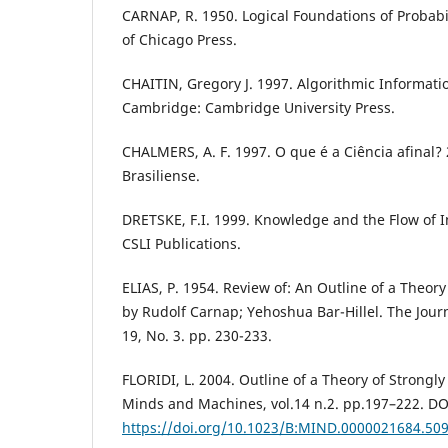
CARNAP, R. 1950. Logical Foundations of Probabil
of Chicago Press.
CHAITIN, Gregory J. 1997. Algorithmic Informati
Cambridge: Cambridge University Press.
CHALMERS, A. F. 1997. O que é a Ciência afinal? 
Brasiliense.
DRETSKE, F.I. 1999. Knowledge and the Flow of I
CSLI Publications.
ELIAS, P. 1954. Review of: An Outline of a Theor
by Rudolf Carnap; Yehoshua Bar-Hillel. The Journ
19, No. 3. pp. 230-233.
FLORIDI, L. 2004. Outline of a Theory of Strongl
Minds and Machines, vol.14 n.2. pp.197–222. DO
https://doi.org/10.1023/B:MIND.0000021684.509