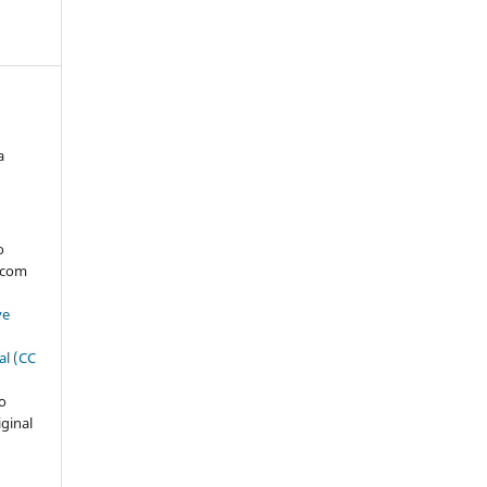
a
:
s
o
, com
ve
al (CC
ão
iginal