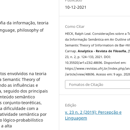
10-12-2021
fia da informação, teoria
Como Citar
anguage, philosophy of
HECK, Ralph Leal. Considerações sobre a T
da Informação Semântica em An Outline of
Semantic Theory of Information de Bar-Hill
Carnap.
Analytica - Revista de Filosofia
,
[S
23, n. 2, p. 124–133, 2021. DOI:
10.35920/arf.v23i2.48696. Disponível em:
https://www.revistas.ufrj.br/index.php/an
itos envolvidos na teoria
/article/view/48696. Acesso em: 9 ago. 2026
a Semantic Theory of
Fomatos de Citação
ndo as influências e
, seguido dos principais
conteúdo semântico
 conjunto-teoréticas,
Edição
 a dificuldade com a
v. 23 n. 2 (2019): Percepção e
matividade semântica por
Linguagem
 lógico-probabilístico
 a alta