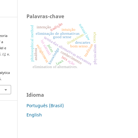
Palavras-chave
tradição
natural law
intenção
philosophical method
intuição
eliminação de alternativas
iluminismo
crença
eoria
good sense
teoria das alternativas relevantes
lei natural
 a
descartes
tradition
juízo
enlightment
bom senso
physicalism
el e
knowledge
anáfora
conhecimento
. l.]
, v.
leis
laws
ação
elimination of alternatives.
alytica
.
Idioma
Português (Brasil)
English