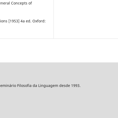
neral Concepts of
ions [1953] 4a ed. Oxford:
Seminário Filosofia da Linguagem desde 1993.