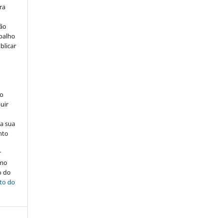
ra
ção
abalho
blicar
ão
uir
na sua
nto
r
omo
o do
ito do