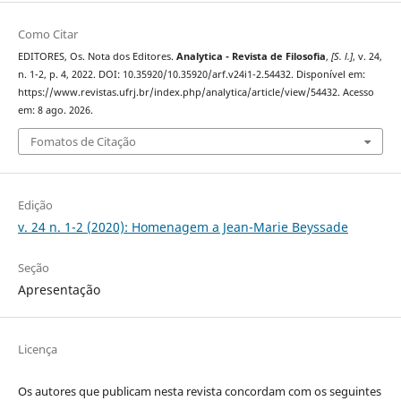
Como Citar
EDITORES, Os. Nota dos Editores.
Analytica - Revista de Filosofia
,
[S. l.]
, v. 24,
n. 1-2, p. 4, 2022. DOI: 10.35920/10.35920/arf.v24i1-2.54432. Disponível em:
https://www.revistas.ufrj.br/index.php/analytica/article/view/54432. Acesso
em: 8 ago. 2026.
Fomatos de Citação
Edição
v. 24 n. 1-2 (2020): Homenagem a Jean-Marie Beyssade
Seção
Apresentação
Licença
Os autores que publicam nesta revista concordam com os seguintes