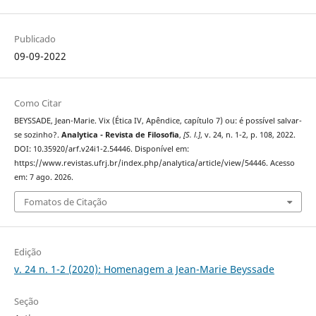
Publicado
09-09-2022
Como Citar
BEYSSADE, Jean-Marie. Vix (Ética IV, Apêndice, capítulo 7) ou: é possível salvar-
se sozinho?.
Analytica - Revista de Filosofia
,
[S. l.]
, v. 24, n. 1-2, p. 108, 2022.
DOI: 10.35920/arf.v24i1-2.54446. Disponível em:
https://www.revistas.ufrj.br/index.php/analytica/article/view/54446. Acesso
em: 7 ago. 2026.
Fomatos de Citação
Edição
v. 24 n. 1-2 (2020): Homenagem a Jean-Marie Beyssade
Seção