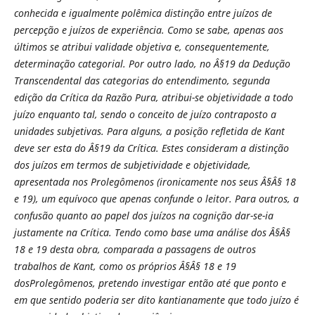
conhecida e igualmente polêmica distinção entre juízos de
percepção e juízos de experiência. Como se sabe, apenas aos
últimos se atribui validade objetiva e, consequentemente,
determinação categorial. Por outro lado, no Â§19 da Dedução
Transcendental das categorias do entendimento, segunda
edição da Crítica da Razão Pura, atribui-se objetividade a todo
juízo enquanto tal, sendo o conceito de juízo contraposto a
unidades subjetivas. Para alguns, a posição refletida de Kant
deve ser esta do Â§19 da Crítica. Estes consideram a distinção
dos juízos em termos de subjetividade e objetividade,
apresentada nos Prolegômenos (ironicamente nos seus Â§Â§ 18
e 19), um equívoco que apenas confunde o leitor. Para outros, a
confusão quanto ao papel dos juízos na cognição dar-se-ia
justamente na Crítica. Tendo como base uma análise dos Â§Â§
18 e 19 desta obra, comparada a passagens de outros
trabalhos de Kant, como os próprios Â§Â§ 18 e 19
dosProlegômenos, pretendo investigar então até que
ponto e
em que sentido poderia ser dito kantianamente que todo juízo é