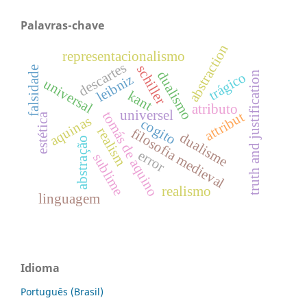
Palavras-chave
abstraction
representacionalismo
descartes
schiller
falsidade
dualismo
truth and justification
trágico
leibniz
universal
kant
atributo
universel
tomás de aquino
attribut
estética
aquinas
cogito
realism
filosofia medieval
dualisme
abstração
error
sublime
realismo
linguagem
Idioma
Português (Brasil)