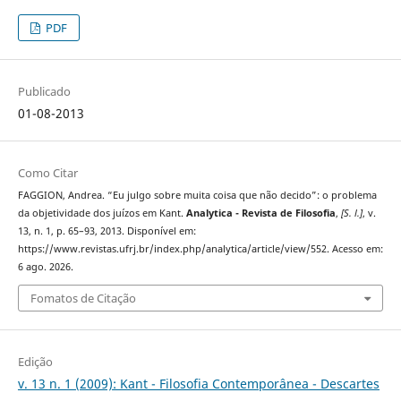
PDF
Publicado
01-08-2013
Como Citar
FAGGION, Andrea. “Eu julgo sobre muita coisa que não decido”: o problema
da objetividade dos juízos em Kant.
Analytica - Revista de Filosofia
,
[S. l.]
, v.
13, n. 1, p. 65–93, 2013. Disponível em:
https://www.revistas.ufrj.br/index.php/analytica/article/view/552. Acesso em:
6 ago. 2026.
Fomatos de Citação
Edição
v. 13 n. 1 (2009): Kant - Filosofia Contemporânea - Descartes