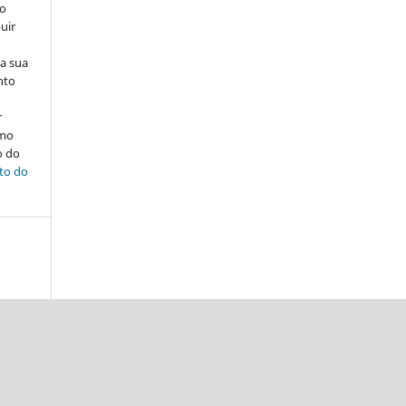
ão
uir
na sua
nto
r
omo
o do
ito do