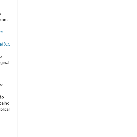
s
o
, com
ve
al (CC
ão
iginal
ra
ção
abalho
blicar