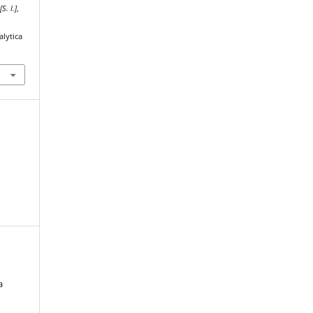
,
[S. l.]
,
alytica
a
: