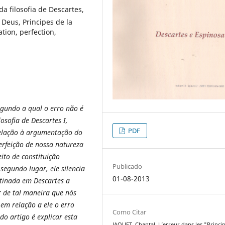
da filosofia de Descartes,
 Deus, Principes de la
tion, perfection,
egundo a qual o erro não é
losofia de Descartes I,
PDF
relação à argumentação do
perfeição de nossa natureza
ito de constituição
Publicado
segundo lugar, ele silencia
01-08-2013
stinada em Descartes a
r de tal maneira que nós
m relação a ele o erro
Como Citar
o artigo é explicar esta
JAQUET, Chantal. L’erreur dans les "Princi