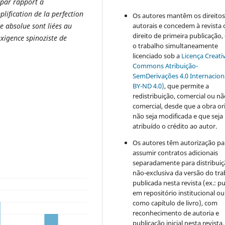
t par rapport à
lification de la perfection
Os autores mantêm os direito
ce absolue sont liées au
autorais e concedem à revista 
direito de primeira publicação
exigence spinoziste de
o trabalho simultaneamente
licenciado sob a
Licença Creati
Commons Atribuição-
SemDerivações 4.0 Internacion
BY-ND 4.0)
, que permite a
redistribuição, comercial ou n
comercial, desde que a obra or
não seja modificada e que seja
atribuído o crédito ao autor.
Os autores têm autorização pa
assumir contratos adicionais
separadamente para distribui
não-exclusiva da versão do tr
publicada nesta revista (ex.: pu
em repositório institucional ou
como capítulo de livro), com
reconhecimento de autoria e
publicação inicial nesta revista.