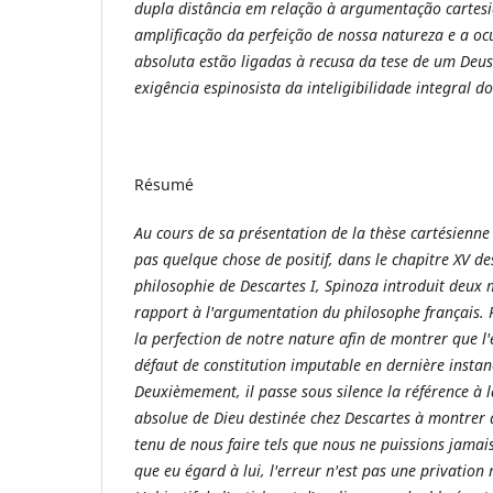
dupla distância em relação à argumentação cartes
amplificação da perfeição de nossa natureza e a oc
absoluta estão ligadas à recusa da tese de um Deus
exigência espinosista da inteligibilidade integral do
Résumé
Au cours de sa présentation de la thèse cartésienne s
pas quelque chose de positif, dans le chapitre XV de
philosophie de Descartes I, Spinoza introduit deux 
rapport à l'argumentation du philosophe français. 
la perfection de notre nature afin de montrer que l
défaut de constitution imputable en dernière instan
Deuxièmement, il passe sous silence la référence à l
absolue de Dieu destinée chez Descartes à montrer q
tenu de nous faire tels que nous ne puissions jamai
que eu égard à lui, l'erreur n'est pas une privation