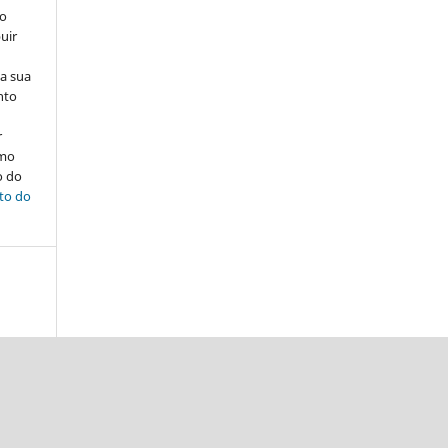
ão
uir
na sua
nto
r
omo
o do
ito do