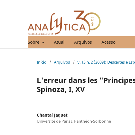
Sobre
Atual
Arquivos
Acesso
Início
/
Arquivos
/
v. 13 n. 2 (2009): Descartes e Es
L'erreur dans les "Principe
Spinoza, I, XV
Chantal Jaquet
Université de Paris I, Panthéon-Sorbonne