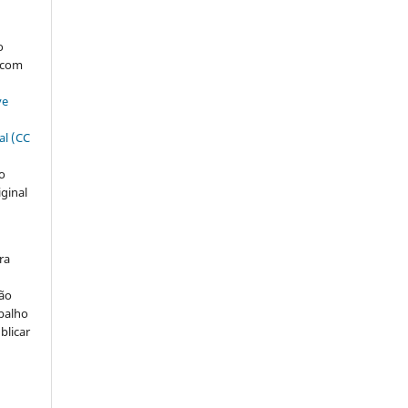
s
o
, com
ve
al (CC
ão
iginal
ra
ção
abalho
blicar