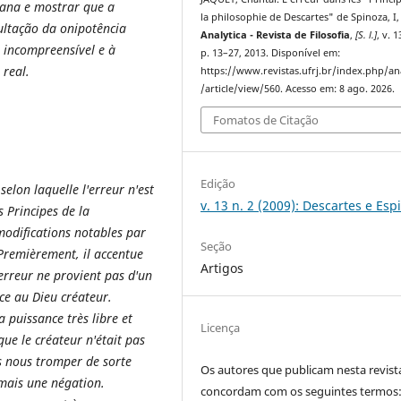
iana e mostrar que a
la philosophie de Descartes" de Spinoza, I,
ultação da onipotência
Analytica - Revista de Filosofia
,
[S. l.]
, v. 1
 incompreensível e à
p. 13–27, 2013. Disponível em:
 real.
https://www.revistas.ufrj.br/index.php/an
/article/view/560. Acesso em: 8 ago. 2026.
Fomatos de Citação
Edição
elon laquelle l'erreur n'est
v. 13 n. 2 (2009): Descartes e Esp
s Principes de la
modifications notables par
Seção
Premièrement, il accentue
Artigos
'erreur ne provient pas d'un
ce au Dieu créateur.
a puissance très libre et
Licença
ue le créateur n'était pas
s nous tromper de sorte
Os autores que publicam nesta revist
 mais une négation.
concordam com os seguintes termos