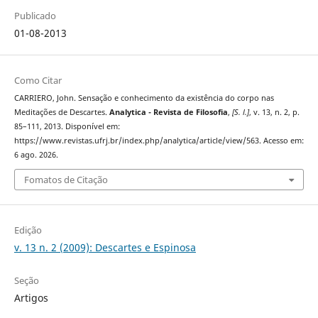
Publicado
01-08-2013
Como Citar
CARRIERO, John. Sensação e conhecimento da existência do corpo nas
Meditações de Descartes.
Analytica - Revista de Filosofia
,
[S. l.]
, v. 13, n. 2, p.
85–111, 2013. Disponível em:
https://www.revistas.ufrj.br/index.php/analytica/article/view/563. Acesso em:
6 ago. 2026.
Fomatos de Citação
Edição
v. 13 n. 2 (2009): Descartes e Espinosa
Seção
Artigos