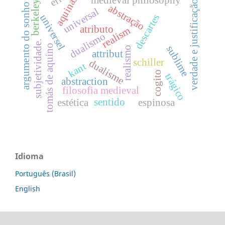
aquinas
medieval philosophy
verdade e justificação
berkeley
argumento do sonho
abstração
universal
descartes
universel
atributo
realism
dualismo
subjetividade.
tomás de aquino
sublime
realismo
attribut
schiller
dualisme
kant
cogito
trágico
abstraction
filosofia medieval
sentido
estética
espinosa
Idioma
Português (Brasil)
English