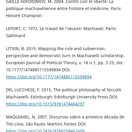
GAILLE-NIKODIMOV, M. 2004. Conflit civil et liberté: La
politique machiavélienne entre histoire et médicine. Paris:
Honoré Champion
LEFORT, C. 1972. Le travail de l’oeuvre: Machiavel. Paris:
Gallimard
LITVIN, B. 2019. Mapping the rule and subversion:
perspective and democratic turn in Machiavelli scholarship.
European Journal of Political Theory, v. 18 n.1, pp. 3-25, doi :
10.1177/1474885115599894 DOI:
https://doi.org/10.1177/1474885115599894
DEL LUCCHESE, F. 2015. The political philosophy of Niccolò
Machiavelli. Edinburgh: Edinburgh University Press DOI:
https://doi.org/10.1515/9781474404297
MAQUIAVEL, N. 2007. Discursos sobre a primeira década de
Tito Lívio. São Paulo: Martins Fontes DOI:
https://doi.org/10.7476/9786558461609