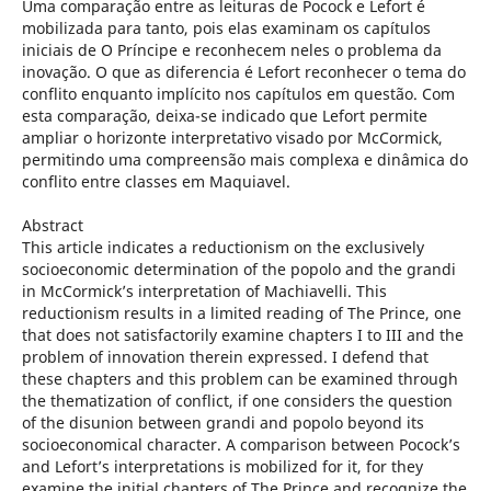
Uma comparação entre as leituras de Pocock e Lefort é
mobilizada para tanto, pois elas examinam os capítulos
iniciais de O Príncipe e reconhecem neles o problema da
inovação. O que as diferencia é Lefort reconhecer o tema do
conflito enquanto implícito nos capítulos em questão. Com
esta comparação, deixa-se indicado que Lefort permite
ampliar o horizonte interpretativo visado por McCormick,
permitindo uma compreensão mais complexa e dinâmica do
conflito entre classes em Maquiavel.
Abstract
This article indicates a reductionism on the exclusively
socioeconomic determination of the popolo and the grandi
in McCormick’s interpretation of Machiavelli. This
reductionism results in a limited reading of The Prince, one
that does not satisfactorily examine chapters I to III and the
problem of innovation therein expressed. I defend that
these chapters and this problem can be examined through
the thematization of conflict, if one considers the question
of the disunion between grandi and popolo beyond its
socioeconomical character. A comparison between Pocock’s
and Lefort’s interpretations is mobilized for it, for they
examine the initial chapters of The Prince and recognize the