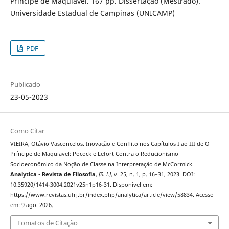
Príncipe de Maquiavel. 167 pp. Dissertação (Mestrado).
Universidade Estadual de Campinas (UNICAMP)
PDF
Publicado
23-05-2023
Como Citar
VIEIRA, Otávio Vasconcelos. Inovação e Conflito nos Capítulos I ao III de O
Príncipe de Maquiavel: Pocock e Lefort Contra o Reducionismo
Socioeconômico da Noção de Classe na Interpretação de McCormick.
Analytica - Revista de Filosofia
,
[S. l.]
, v. 25, n. 1, p. 16–31, 2023. DOI:
10.35920/1414-3004.2021v25n1p16-31. Disponível em:
https://www.revistas.ufrj.br/index.php/analytica/article/view/58834. Acesso
em: 9 ago. 2026.
Fomatos de Citação