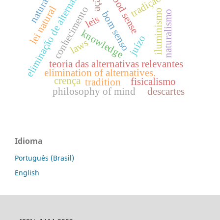
natural law
eliminação de alternativas
good sense
ação
tradição
lei natural
conhecimento
iluminismo
naturalismo
bom senso
leis
knowledge
juízo
laws
teoria das alternativas relevantes
elimination of alternatives.
crença
fisicalismo
tradition
philosophy of mind
descartes
Idioma
Português (Brasil)
English