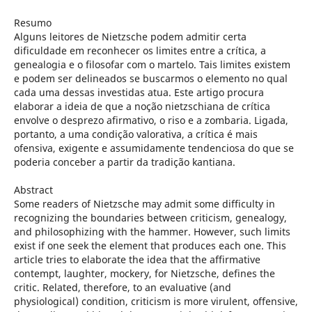
Resumo
Alguns leitores de Nietzsche podem admitir certa
dificuldade em reconhecer os limites entre a crítica, a
genealogia e o filosofar com o martelo. Tais limites existem
e podem ser delineados se buscarmos o elemento no qual
cada uma dessas investidas atua. Este artigo procura
elaborar a ideia de que a noção nietzschiana de crítica
envolve o desprezo afirmativo, o riso e a zombaria. Ligada,
portanto, a uma condição valorativa, a crítica é mais
ofensiva, exigente e assumidamente tendenciosa do que se
poderia conceber a partir da tradição kantiana.
Abstract
Some readers of Nietzsche may admit some difficulty in
recognizing the boundaries between criticism, genealogy,
and philosophizing with the hammer. However, such limits
exist if one seek the element that produces each one. This
article tries to elaborate the idea that the affirmative
contempt, laughter, mockery, for Nietzsche, defines the
critic. Related, therefore, to an evaluative (and
physiological) condition, criticism is more virulent, offensive,