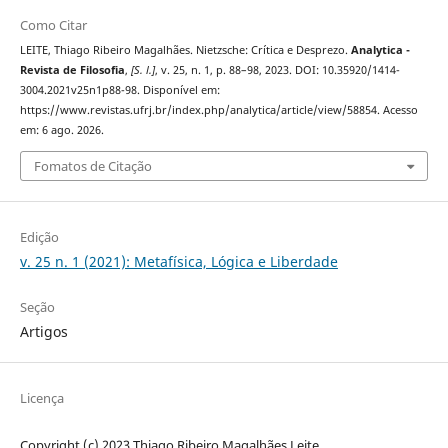
Como Citar
LEITE, Thiago Ribeiro Magalhães. Nietzsche: Crítica e Desprezo.
Analytica -
Revista de Filosofia
,
[S. l.]
, v. 25, n. 1, p. 88–98, 2023. DOI: 10.35920/1414-
3004.2021v25n1p88-98. Disponível em:
https://www.revistas.ufrj.br/index.php/analytica/article/view/58854. Acesso
em: 6 ago. 2026.
Fomatos de Citação
Edição
v. 25 n. 1 (2021): Metafísica, Lógica e Liberdade
Seção
Artigos
Licença
Copyright (c) 2023 Thiago Ribeiro Magalhães Leite