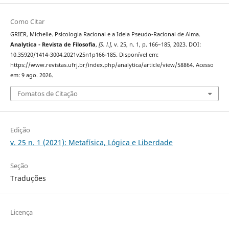
Como Citar
GRIER, Michelle. Psicologia Racional e a Ideia Pseudo-Racional de Alma.
Analytica - Revista de Filosofia
,
[S. l.]
, v. 25, n. 1, p. 166–185, 2023. DOI:
10.35920/1414-3004.2021v25n1p166-185. Disponível em:
https://www.revistas.ufrj.br/index.php/analytica/article/view/58864. Acesso
em: 9 ago. 2026.
Fomatos de Citação
Edição
v. 25 n. 1 (2021): Metafísica, Lógica e Liberdade
Seção
Traduções
Licença