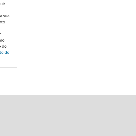
uir
na sua
nto
r
omo
o do
ito do