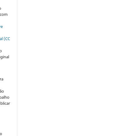
s
o
, com
ve
al (CC
ão
iginal
ra
ção
abalho
blicar
ão