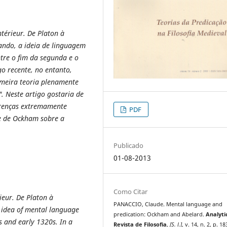
ntérieur. De Platon à
ando, a ideia de linguagem
re o fim da segunda e o
go recente, no entanto,
imeira teoria plenamente
 Neste artigo gostaria de
ferenças extremamente
PDF
 e de Ockham sobre a
Publicado
01-08-2013
Como Citar
ieur. De Platon à
PANACCIO, Claude. Mental language and
 idea of mental language
predication: Ockham and Abelard.
Analyti
s and early 1320s. In a
Revista de Filosofia
,
[S. l.]
, v. 14, n. 2, p. 1