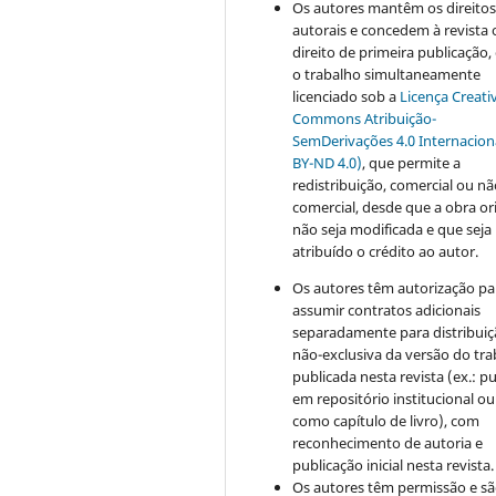
Os autores mantêm os direito
autorais e concedem à revista 
direito de primeira publicação
o trabalho simultaneamente
licenciado sob a
Licença Creati
Commons Atribuição-
SemDerivações 4.0 Internacion
BY-ND 4.0)
, que permite a
redistribuição, comercial ou n
comercial, desde que a obra or
não seja modificada e que seja
atribuído o crédito ao autor.
Os autores têm autorização pa
assumir contratos adicionais
separadamente para distribui
não-exclusiva da versão do tr
publicada nesta revista (ex.: pu
em repositório institucional ou
como capítulo de livro), com
reconhecimento de autoria e
publicação inicial nesta revista.
Os autores têm permissão e s