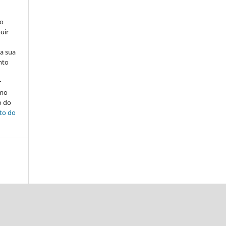
ão
uir
na sua
nto
r
omo
o do
ito do