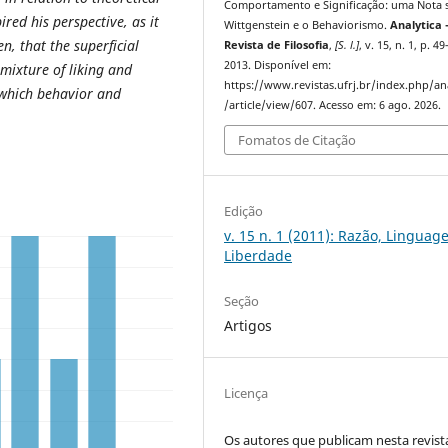
Comportamento e Significação: uma Nota 
red his perspective, as it
Wittgenstein e o Behaviorismo.
Analytica 
n, that the superficial
Revista de Filosofia
,
[S. l.]
, v. 15, n. 1, p. 4
2013. Disponível em:
 mixture of liking and
https://www.revistas.ufrj.br/index.php/an
 which behavior and
/article/view/607. Acesso em: 6 ago. 2026.
Fomatos de Citação
Edição
v. 15 n. 1 (2011): Razão, Linguag
Liberdade
Seção
Artigos
Licença
Os autores que publicam nesta revist