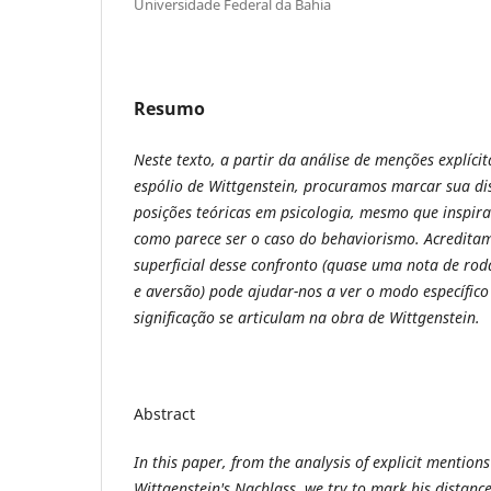
Universidade Federal da Bahia
Resumo
Neste texto, a partir da análise de menções explíc
espólio de Wittgenstein, procuramos marcar sua di
posições teóricas em psicologia, mesmo que inspira
como parece ser o caso do behaviorismo. Acreditam
superficial desse confronto (quase uma nota de ro
e aversão) pode ajudar-nos a ver o modo específi
significação se articulam na obra de Wittgenstein.
Abstract
In this paper, from the analysis of explicit mention
Wittgenstein's Nachlass, we try to mark his distance