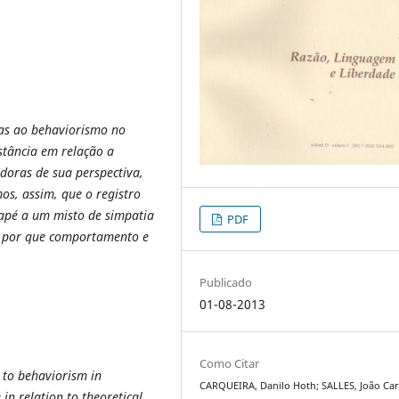
itas ao behaviorismo no
stância em relação a
doras de sua perspectiva,
os, assim, que o registro
dapé a um misto de simpatia
PDF
co por que comportamento e
Publicado
01-08-2013
Como Citar
s to behaviorism in
CARQUEIRA, Danilo Hoth; SALLES, João Car
 in relation to theoretical