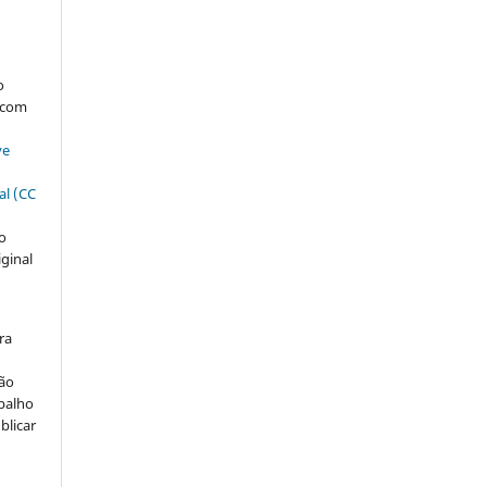
:
s
o
, com
ve
al (CC
ão
iginal
ra
ção
abalho
blicar