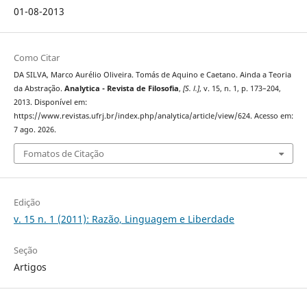
01-08-2013
Como Citar
DA SILVA, Marco Aurélio Oliveira. Tomás de Aquino e Caetano. Ainda a Teoria
da Abstração.
Analytica - Revista de Filosofia
,
[S. l.]
, v. 15, n. 1, p. 173–204,
2013. Disponível em:
https://www.revistas.ufrj.br/index.php/analytica/article/view/624. Acesso em:
7 ago. 2026.
Fomatos de Citação
Edição
v. 15 n. 1 (2011): Razão, Linguagem e Liberdade
Seção
Artigos