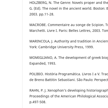
HOLZBERG, N. The Genre: Novels proper and the
G. (Ed). The novel in the ancient world. Boston: 
2003. pp.11-28.
MACROBE. Commentaire au songe de Scipion. Tra
Marchetti. Livre I. Paris: Belles Lettres, 2003. Tom
MARINCOLA, J. Authority and tradition in Ancien
York: Cambridge University Press, 1999.
MOMIGLIANO, A. The development of greek bio
Expanded, 1993.
POLIBIO. História Programática. Livros I a V. Tr
de Breno Battitin Sebastiani. São Paulo: Perspec
RAHN, P. J. Xenophon’s developing historiograp
Proceedings of the American Philological Associat
p.497-508.