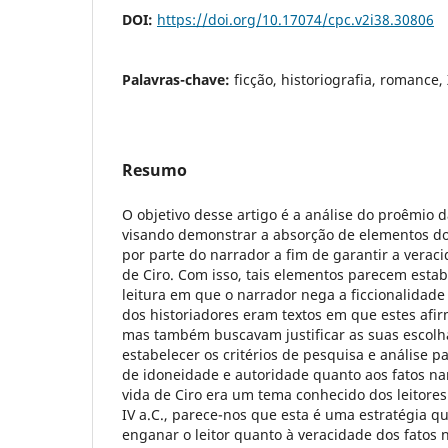
DOI:
https://doi.org/10.17074/cpc.v2i38.30806
Palavras-chave:
ficção, historiografia, romance,
Resumo
O objetivo desse artigo é a análise do proêmio 
visando demonstrar a absorção de elementos do 
por parte do narrador a fim de garantir a veraci
de Ciro. Com isso, tais elementos parecem esta
leitura em que o narrador nega a ficcionalidade
dos historiadores eram textos em que estes afi
mas também buscavam justificar as suas escolha
estabelecer os critérios de pesquisa e análise p
de idoneidade e autoridade quanto aos fatos n
vida de Ciro era um tema conhecido dos leitore
IV a.C., parece-nos que esta é uma estratégia q
enganar o leitor quanto à veracidade dos fatos n