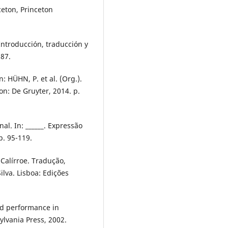
eton, Princeton
ntroducción, traducción y
987.
n: HÜHN, P. et al. (Org.).
n: De Gruyter, 2014. p.
nal. In: ______. Expressão
p. 95-119.
Calírroe. Tradução,
lva. Lisboa: Edições
nd performance in
ylvania Press, 2002.