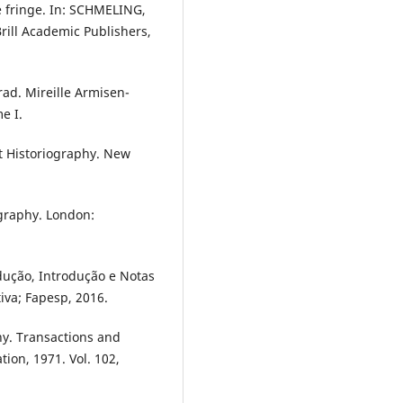
 fringe. In: SCHMELING,
Brill Academic Publishers,
d. Mireille Armisen-
e I.
t Historiography. New
graphy. London:
adução, Introdução e Notas
tiva; Fapesp, 2016.
hy. Transactions and
ion, 1971. Vol. 102,