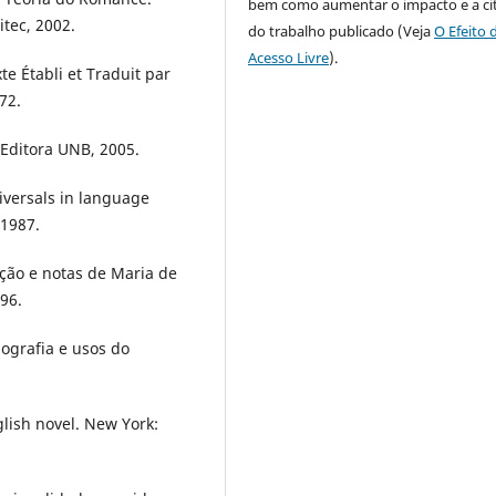
bem como aumentar o impacto e a ci
itec, 2002.
do trabalho publicado (Veja
O Efeito 
Acesso Livre
).
e Établi et Traduit par
72.
 Editora UNB, 2005.
iversals in language
 1987.
ção e notas de Maria de
96.
iografia e usos do
nglish novel. New York: