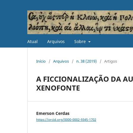
Atual
Arquivos
Sobre
Início
/
Arquivos
/
n. 38 (2019)
/
Artigos
A FICCIONALIZAÇÃO DA A
XENOFONTE
Emerson Cerdas
https://orcid.org/0000-0002-9345-1702