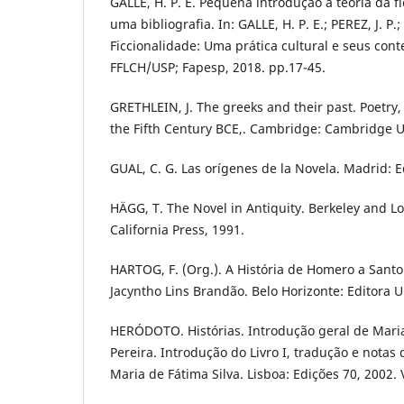
GALLE, H. P. E. Pequena introdução à teoria da f
uma bibliografia. In: GALLE, H. P. E.; PEREZ, J. P.;
Ficcionalidade: Uma prática cultural e seus cont
FFLCH/USP; Fapesp, 2018. pp.17-45.
GRETHLEIN, J. The greeks and their past. Poetry,
the Fifth Century BCE,. Cambridge: Cambridge Un
GUAL, C. G. Las orígenes de la Novela. Madrid: 
HÄGG, T. The Novel in Antiquity. Berkeley and Lo
California Press, 1991.
HARTOG, F. (Org.). A História de Homero a Santo
Jacyntho Lins Brandão. Belo Horizonte: Editora 
HERÓDOTO. Histórias. Introdução geral de Mari
Pereira. Introdução do Livro I, tradução e notas 
Maria de Fátima Silva. Lisboa: Edições 70, 2002. V