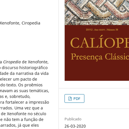
 Xenofonte, Ciropedia
da
Ciropedia
de Xenofonte,
discurso historiográfico
dade da narrativa da vida
belecer um pacto de
 do texto. Os proêmios
rmavam as suas temáticas,
s e, sobretudo,
PDF
ara fortalecer a impressão
arrados. Uma vez que a
s de Xenofonte no século
Publicado
ue não tem a função de
arrados, já que eles
26-03-2020