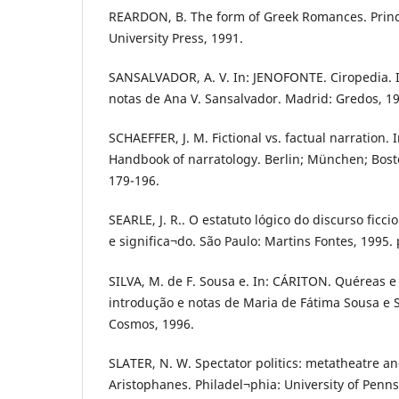
REARDON, B. The form of Greek Romances. Princ
University Press, 1991.
SANSALVADOR, A. V. In: JENOFONTE. Ciropedia. I
notas de Ana V. Sansalvador. Madrid: Gredos, 1
SCHAEFFER, J. M. Fictional vs. factual narration. I
Handbook of narratology. Berlin; München; Bosto
179-196.
SEARLE, J. R.. O estatuto lógico do discurso ficcio
e significa¬do. São Paulo: Martins Fontes, 1995. 
SILVA, M. de F. Sousa e. In: CÁRITON. Quéreas e 
introdução e notas de Maria de Fátima Sousa e Si
Cosmos, 1996.
SLATER, N. W. Spectator politics: metatheatre a
Aristophanes. Philadel¬phia: University of Penns