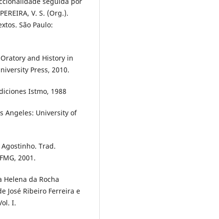
iccionalidade seguida por
 PEREIRA, V. S. (Org.).
extos. São Paulo:
 Oratory and History in
iversity Press, 2010.
Ediciones Istmo, 1988
s Angeles: University of
 Agostinho. Trad.
UFMG, 2001.
a Helena da Rocha
de José Ribeiro Ferreira e
ol. I.