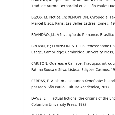
Trad. de Aurora Bernardini et ‘al. São Paulo: Huc
BIZOS, M. Notice. In: XÉNOPHON. Cyropédie. Text
Marcel Bizos. Paris: Les Belles Lettres, tome I, 19
BRANDÃO, J.L. A Invenção do Romance. Brasília:
BROWN, P.; LEVINSON, S. C. Politeness: some un
usage. Cambridge: Cambridge University Press,
CÁRITON. Quéreas e Calírroe. Tradução, introdu
Fátima Sousa e Silva. Lisboa: Edições Cosmos, 19
CERDAS, E. A história segundo Xenofonte: histor
passado. São Paulo: Cultura Acadêmica, 2017.
DAVIS, L. J. Factual fictions: the origins of the E
Columbia University Press, 1983.