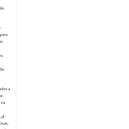
m
ção
r
 para
do
ou
ção
ados a
ne
u na
o
 já
ivas,