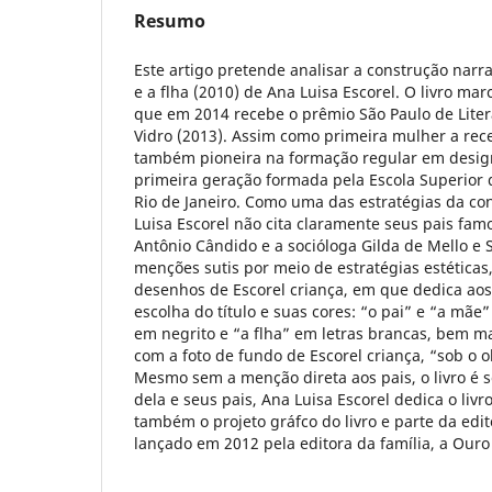
Resumo
Este artigo pretende analisar a construção narra
e a flha (2010) de Ana Luisa Escorel. O livro marc
que em 2014 recebe o prêmio São Paulo de Litera
Vidro (2013). Assim como primeira mulher a rece
também pioneira na formação regular em designe
primeira geração formada pela Escola Superior 
Rio de Janeiro. Como uma das estratégias da con
Luisa Escorel não cita claramente seus pais famoso
Antônio Cândido e a socióloga Gilda de Mello e 
menções sutis por meio de estratégias estéticas
desenhos de Escorel criança, em que dedica aos
escolha do título e suas cores: “o pai” e “a mãe”
em negrito e “a flha” em letras brancas, bem ma
com a foto de fundo de Escorel criança, “sob o o
Mesmo sem a menção direta aos pais, o livro é s
dela e seus pais, Ana Luisa Escorel dedica o livro
também o projeto gráfco do livro e parte da edito
lançado em 2012 pela editora da família, a Ouro