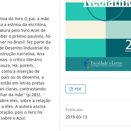
tiva do livro O pai, a mãe
a a estreia da escritora,
tura pelo livro Anel de
ber o prêmio paulista, foi
r no Brasil: fez parte da
de Desenho Industrial do
strução narrativa, Ana
s: o crítico literário
Souza. Há, porém,
, como a inserção de
 pais ou os desenha, a
 estão em letras pretas
is claras, contrastando
PDF
lhar da mãe” (p.285).
obre eles, sobre a relação
 a eles. A autora assina
Publicado
ração, pois o livro foi
2018-03-13
 sobre o Azul.