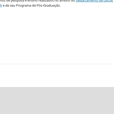
lhos de pesquisa e ensino realizados no âmbito do
Departamento de Letras
RJ
e de seu Programa de Pós-Graduação.