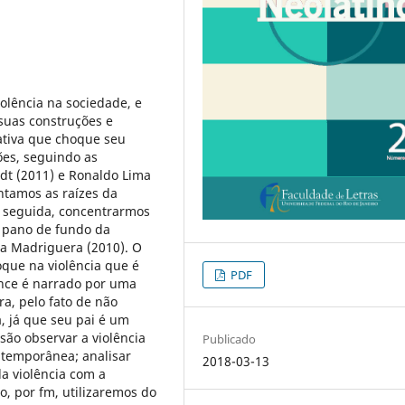
iolência na sociedade, e
 suas construções e
rativa que choque seu
ções, seguindo as
ndt (2011) e Ronaldo Lima
ntamos as raízes da
m seguida, concentrarmos
o pano de fundo da
 la Madriguera (2010). O
oque na violência que é
PDF
ance é narrado por uma
a, pelo fato de não
, já que seu pai é um
 são observar a violência
Publicado
ntemporânea; analisar
2018-03-13
da violência com a
, por fm, utilizaremos do