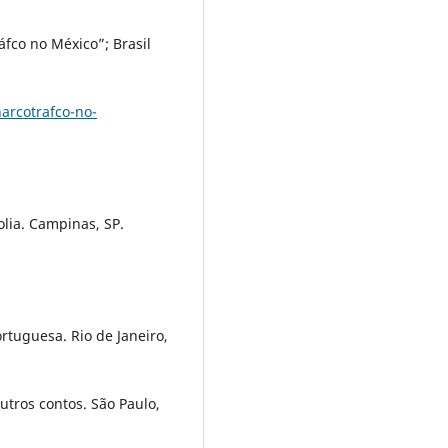
fco no México”; Brasil
narcotrafco-no-
olia. Campinas, SP.
rtuguesa. Rio de Janeiro,
utros contos. São Paulo,