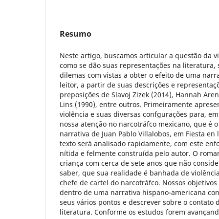
Resumo
Neste artigo, buscamos articular a questão da v
como se dão suas representações na literatura,
dilemas com vistas a obter o efeito de uma nar
leitor, a partir de suas descrições e representa
preposições de Slavoj Zizek (2014), Hannah Are
Lins (1990), entre outros. Primeiramente aprese
violência e suas diversas confgurações para, e
nossa atenção no narcotráfco mexicano, que é 
narrativa de Juan Pablo Villalobos, em Fiesta en
texto será analisado rapidamente, com este enf
nítida e felmente construída pelo autor. O rom
criança com cerca de sete anos que não consider
saber, que sua realidade é banhada de violência
chefe de cartel do narcotráfco. Nossos objetivos
dentro de uma narrativa hispano-americana co
seus vários pontos e descrever sobre o contato 
literatura. Conforme os estudos forem avançando