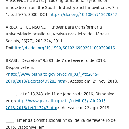
AROCENA, R.; SUTZ, J. Looking at national systems of
innovation from the South. Industry and Innovation, v. 7, n.
1, p. 55-75, 2000. DOI:
https://doi.org/10.1080/713670247
ARBIX, G., CONSONI, F. Inovar para transformar a
universidade brasileira. Revista Brasileira de Ciências
Sociais, 26(77), 205-224, 2011.
Doi
http://dx.doi.org/10.1590/S0102-69092011000300016
BRASIL. Decreto nº 9.283, de 7 de fevereiro de 2018.
Disponível em:
<
http://www.planalto.gov.br/ccivil_03/_Ato2015-
2018/2018/Decreto/D9283.htm
>. Acesso em: 21 nov. 2018.
______. Lei nº 13.243, de 11 de janeiro de 2016. Disponível
em: <
http://www.planalto.gov.br/ccivil_03/_Ato2015-
2018/2016/Lei/L13243.htm
>. Acesso em: 22 ago. 2018.
_____. Emenda Constitucional nº 85, de 26 de fevereiro de
2015. Disponível em: