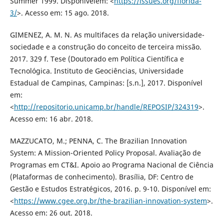
Summer 1999. Disponívelem: <
https://issues.org/florida-
3/
>. Acesso em: 15 ago. 2018.
GIMENEZ, A. M. N. As multifaces da relação universidade-
sociedade e a construção do conceito de terceira missão.
2017. 329 f. Tese (Doutorado em Política Científica e
Tecnológica. Instituto de Geociências, Universidade
Estadual de Campinas, Campinas: [s.n.], 2017. Disponível
em:
<
http://repositorio.unicamp.br/handle/REPOSIP/324319
>.
Acesso em: 16 abr. 2018.
MAZZUCATO, M.; PENNA, C. The Brazilian Innovation
System: A Mission-Oriented Policy Proposal. Avaliação de
Programas em CT&I. Apoio ao Programa Nacional de Ciência
(Plataformas de conhecimento). Brasília, DF: Centro de
Gestão e Estudos Estratégicos, 2016. p. 9-10. Disponível em:
<
https://www.cgee.org.br/the-brazilian-innovation-system
>.
Acesso em: 26 out. 2018.