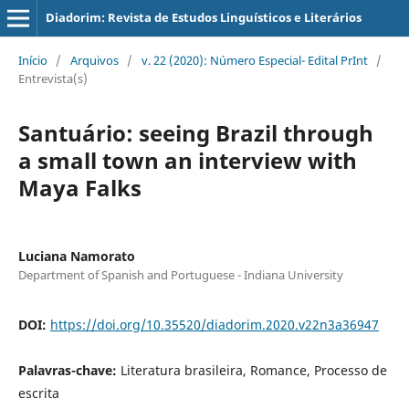
Diadorim: Revista de Estudos Linguísticos e Literários
Início
/
Arquivos
/
v. 22 (2020): Número Especial- Edital PrInt
/
Entrevista(s)
Santuário: seeing Brazil through
a small town an interview with
Maya Falks
Luciana Namorato
Department of Spanish and Portuguese - Indiana University
DOI:
https://doi.org/10.35520/diadorim.2020.v22n3a36947
Palavras-chave:
Literatura brasileira, Romance, Processo de
escrita