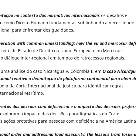
bitação no contexto das normativas internacionais
os desafios e
ão como Direito Humano fundamental, sublinhando a necessidade
acional para enfrentar desigualdades.
peration with common understanding: how the eu and mercosur def
eito de Estado de Direito na União Europeia e no Mercosul,
 o diálogo inter-regional em tempos de retrocessos regionais.
 uma análise do caso Nicarágua v. Colômbia II em
O caso Nicarágu
cional relativo à delimitação da plataforma continental para além d
ogia da Corte Internacional de Justiça para identificar regras
nternacional Marítimo.
reitos das pessoas com deficiência e o impacto das decisões profer
 exploram o impacto das decisões paradigmáticas da Corte
islações protetivas para pessoas com deficiência na América Latin
tional order and addressing food insecurity: the lessons from Josué 