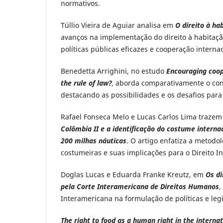
normativos.
Túllio Vieira de Aguiar analisa em
O direito à ha
avanços na implementação do direito à habitaç
políticas públicas eficazes e cooperação intern
Benedetta Arrighini, no estudo
Encouraging coo
the rule of law?
, aborda comparativamente o conc
destacando as possibilidades e os desafios para
Rafael Fonseca Melo e Lucas Carlos Lima trazem
Colômbia II e a identificação do costume interna
200 milhas náuticas
. O artigo enfatiza a metodol
costumeiras e suas implicações para o Direito I
Doglas Lucas e Eduarda Franke Kreutz, em
Os di
pela Corte Interamericana de Direitos Humanos
,
Interamericana na formulação de políticas e leg
The right to food as a human right in the interna