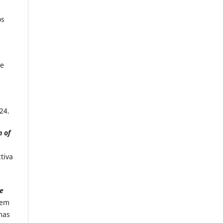
os
te
024.
n of
tiva
de
gem
mas