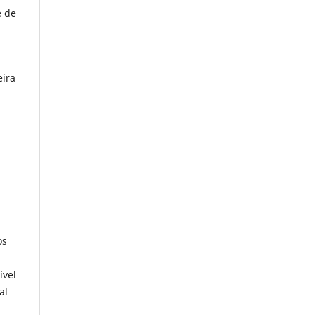
é de
eira
,
os
ível
al