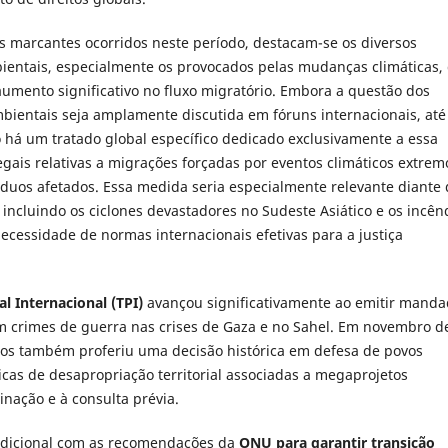
os marcantes ocorridos neste período, destacam-se os diversos
ientais, especialmente os provocados pelas mudanças climáticas,
umento significativo no fluxo migratório. Embora a questão dos
bientais seja amplamente discutida em fóruns internacionais, até
há um tratado global específico dedicado exclusivamente a essa
egais relativas a migrações forçadas por eventos climáticos extrem
íduos afetados. Essa medida seria especialmente relevante diante
 incluindo os ciclones devastadores no Sudeste Asiático e os incên
ecessidade de normas internacionais efetivas para a justiça
al Internacional (TPI)
avançou significativamente ao emitir mand
em crimes de guerra nas crises de Gaza e no Sahel. Em novembro d
nos também proferiu uma decisão histórica em defesa de povos
cas de desapropriação territorial associadas a megaprojetos
inação e à consulta prévia.
 adicional com as recomendações da
ONU para garantir transição