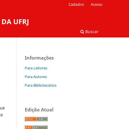
Cadastro
Acesso
 DA UFRJ
Buscar
Informações
Para Leitores
Para Autores
Para Bibliotecários
que
Edição Atual
te