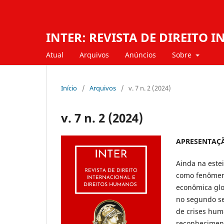
INTER: REVISTA DE DIREITO
Atual
Arquivos
Anúncios
Sobre
Início
/
Arquivos
/
v. 7 n. 2 (2024)
v. 7 n. 2 (2024)
APRESENTAÇ
Ainda na estei
como fenômeno
econômica glob
no segundo se
de crises hum
reconheciment