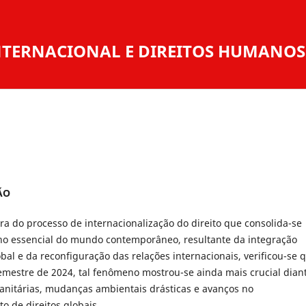
 INTERNACIONAL E DIREITOS HUMANOS
ÃO
ra do processo de internacionalização do direito que consolida-se
 essencial do mundo contemporâneo, resultante da integração
al e da reconfiguração das relações internacionais, verificou-se 
mestre de 2024, tal fenômeno mostrou-se ainda mais crucial dian
anitárias, mudanças ambientais drásticas e avanços no
o de direitos globais.