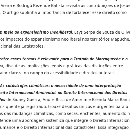
Vieira e Rodrigo Rezende Batista revisita as contribuições de Josu
. O artigo sublinha a importância de fortalecer esse direito como
m meio ao expansionismo (neo)liberal
, Lays Serpa de Souza de Oliv
m os impactos do expansionismo neoliberal nos territórios Mapuche
acional das Catástrofes.
 entre esses termos é relevante para o Tratado de Marraqueche e o
va, discute as implicações legais e práticas das distinções entre
maior clareza no campo da acessibilidade e direitos autorais.
As catástrofes climáticas: a necessidade de uma interpretação
eito Internacional Ambiental, no Direito Internacional dos Direitos
fes
de Sidney Guerra, André Ricci de Amorim e Brenda Maria Ram
is quente já registrado, trouxe desafios únicos e urgentes para o
ias das mudanças climáticas, como secas, enchentes, aumento do n
efende uma abordagem sistêmica que integre o Direito Internacion
Humanos e o Direito Internacional das Catástrofes. Essa integração,