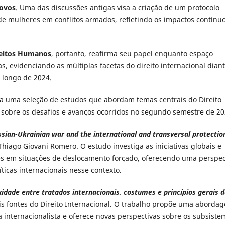
Povos
. Uma das discussões antigas visa a criação de um protocolo
 de mulheres em conflitos armados, refletindo os impactos contínu
ireitos Humanos
, portanto, reafirma seu papel enquanto espaço
s, evidenciando as múltiplas facetas do direito internacional dian
 longo de 2024.
ta uma seleção de estudos que abordam temas centrais do Direito
o sobre os desafios e avanços ocorridos no segundo semestre de 2
ussian-Ukrainian war and the international and transversal protectio
Thiago Giovani Romero. O estudo investiga as iniciativas globais e
es em situações de deslocamento forçado, oferecendo uma perspec
íticas internacionais nesse contexto.
idade entre tratados internacionais, costumes e princípios gerais 
ais fontes do Direito Internacional. O trabalho propõe uma aborda
 internacionalista e oferece novas perspectivas sobre os subsiste