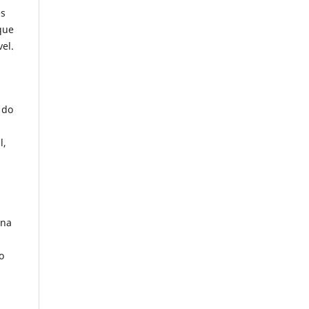
es
que
el.
 do
l,
 na
o