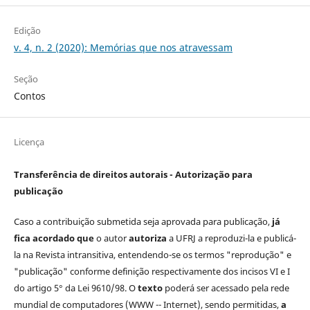
Edição
v. 4, n. 2 (2020): Memórias que nos atravessam
Seção
Contos
Licença
Transferência de direitos autorais - Autorização para
publicação
Caso a contribuição submetida seja aprovada para publicação,
já
fica acordado que
o autor
autoriza
a UFRJ a reproduzi-la e publicá-
la na Revista intransitiva, entendendo-se os termos "reprodução" e
"publicação" conforme definição respectivamente dos incisos VI e I
do artigo 5° da Lei 9610/98. O
texto
poderá ser acessado pela rede
mundial de computadores (WWW -- Internet), sendo permitidas,
a