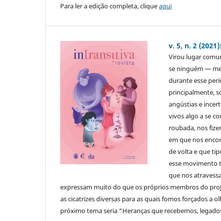
Para ler a edição completa, clique
aqui
v. 5, n. 2 (20
Virou lugar comum
se ninguém — mes
durante esse per
principalmente, s
angústias e incer
vivos algo a se 
roubada, nos fiz
em que nos encon
de volta e que ti
esse movimento t
que nos atravess
expressam muito do que os próprios membros do proj
as cicatrizes diversas para as quais fomos forçados a 
próximo tema seria “Heranças que recebemos, legado