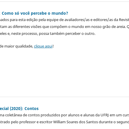
20): Como só você percebe o mundo?
nados para esta edição pela equipe de avaliadores/as e editores/as da Revis
icitam as diferentes visões que compõem o mundo em nosso grão de areia. 
eles e, neste processo, possa também perceber o outro.
de maior qualidade,
clique aqui
!
pecial (2020): Contos
na coletânea de contos produzidos por alunos e alunas da UFRJ em um cur
trado pelo professor e escritor William Soares dos Santos durante o segun
.