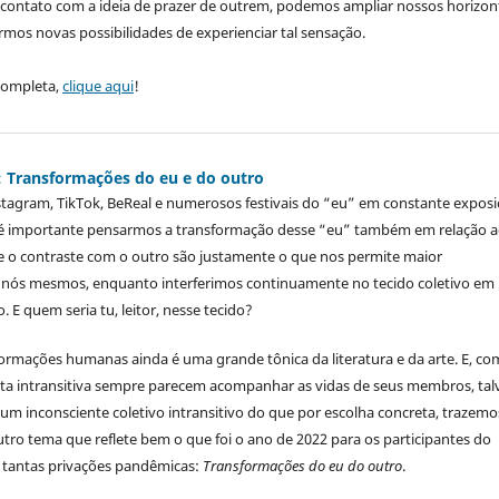
contato com a ideia de prazer de outrem, podemos ampliar nossos horizon
irmos novas possibilidades de experienciar tal sensação.
 completa,
clique aqui
!
2): Transformações do eu e do outro
tagram, TikTok, BeReal e numerosos festivais do “eu” em constante exposi
é importante pensarmos a transformação desse “eu” também em relação 
e o contraste com o outro são justamente o que nos permite maior
nós mesmos, enquanto interferimos continuamente no tecido coletivo em
 E quem seria tu, leitor, nesse tecido?
ormações humanas ainda é uma grande tônica da literatura e da arte. E, c
sta intransitiva sempre parecem acompanhar as vidas de seus membros, tal
 um inconsciente coletivo intransitivo do que por escolha concreta, trazemo
outro tema que reflete bem o que foi o ano de 2022 para os participantes do
e tantas privações pandêmicas:
Transformações do eu do outro
.