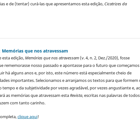
ias e de (tentar) curá-las que apresentamos esta edição,
Cicatrizes da
0): Memórias que nos atravessam
 esta edição,
Memórias que nos atravessam
(v. 4, n. 2, Dez./2020), fosse
e rememorasse nosso passado e apontasse para o futuro que começamos
uir há alguns anos e, por isto, este número está especialmente cheio de
ades importantes. Selecionamos e arranjamos os textos para que formem
o tempo e da subjetividade por vezes agradável, por vezes angustiante e, a
rará as memórias que atravessam esta
Revista
, escritas nas palavras de todos
uzem com tanto carinho.
 completa,
clique aqui
!