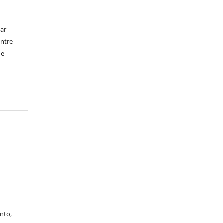
tar
entre
de
nto,