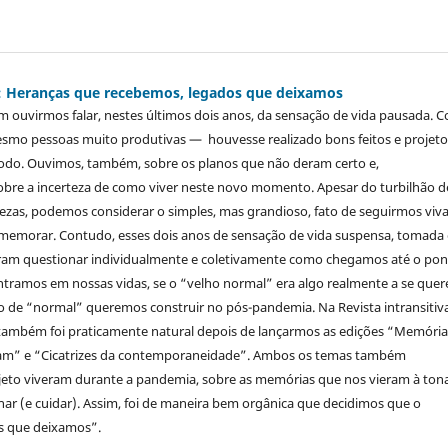
21): Heranças que recebemos, legados que deixamos
 ouvirmos falar, nestes últimos dois anos, da sensação de vida pausada. 
mo pessoas muito produtivas — houvesse realizado bons feitos e projeto
íodo. Ouvimos, também, sobre os planos que não deram certo e,
obre a incerteza de como viver neste novo momento. Apesar do turbilhão d
tezas, podemos considerar o simples, mas grandioso, fato de seguirmos viva
comemorar. Contudo, esses dois anos de sensação de vida suspensa, tomada
eram questionar individualmente e coletivamente como chegamos até o po
tramos em nossas vidas, se o “velho normal” era algo realmente a se quer
po de “normal” queremos construir no pós-pandemia. Na Revista intransitiva
ambém foi praticamente natural depois de lançarmos as edições “Memória
am” e “Cicatrizes da contemporaneidade”. Ambos os temas também
eto viveram durante a pandemia, sobre as memórias que nos vieram à ton
olhar (e cuidar). Assim, foi de maneira bem orgânica que decidimos que o
s que deixamos”.