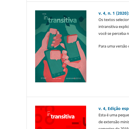
v. 4, n. 1 (20
Os textos selecio
intransitiva expl
você se perceba n
Para uma versão 
v. 4, Edição es
Esta é uma peque
de extensão minis
semestre de 2019