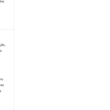
tes
ção,
ao
omo
vez
s