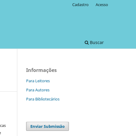
Cadastro
Acesso
Buscar
Informações
Para Leitores
Para Autores
Para Bibliotecários
o
icas
Enviar Submissão
e