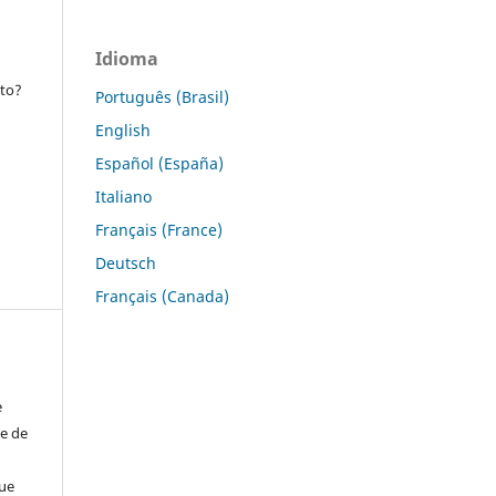
Idioma
sto?
Português (Brasil)
English
Español (España)
Italiano
Français (France)
Deutsch
Français (Canada)
e
de de
que