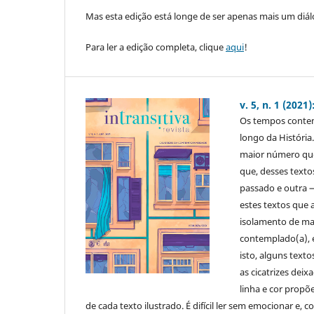
Mas esta edição está longe de ser apenas mais um diá
Para ler a edição completa, clique
aqui
!
v. 5, n. 1 (202
Os tempos contem
longo da História
maior número que
que, desses text
passado e outra
estes textos que a
isolamento de man
contemplado(a), e
isto, alguns text
as cicatrizes dei
linha e cor propõ
de cada texto ilustrado. É difícil ler sem emocionar e, c