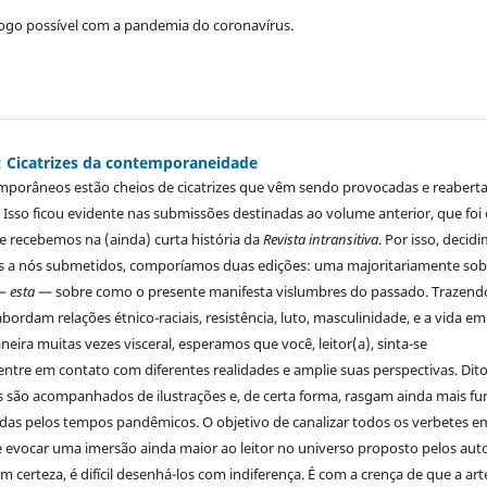
logo possível com a pandemia do coronavírus.
1): Cicatrizes da contemporaneidade
porâneos estão cheios de cicatrizes que vêm sendo provocadas e reaberta
. Isso ficou evidente nas submissões destinadas ao volume anterior, que foi
 recebemos na (ainda) curta história da
Revista intransitiva
. Por isso, decid
os a nós submetidos, comporíamos duas edições: uma majoritariamente sob
 —
esta
— sobre como o presente manifesta vislumbres do passado. Trazend
bordam relações étnico-raciais, resistência, luto, masculinidade, e a vida em
eira muitas vezes visceral, esperamos que você, leitor(a), sinta-se
ntre em contato com diferentes realidades e amplie suas perspectivas. Dit
os são acompanhados de ilustrações e, de certa forma, rasgam ainda mais f
xadas pelos tempos pandêmicos. O objetivo de canalizar todos os verbetes e
e evocar uma imersão ainda maior ao leitor no universo proposto pelos aut
om certeza, é difícil desenhá-los com indiferença. É com a crença de que a art