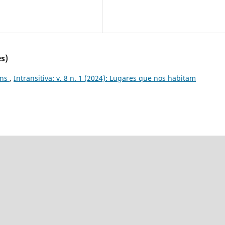
s)
ens
,
Intransitiva: v. 8 n. 1 (2024): Lugares que nos habitam