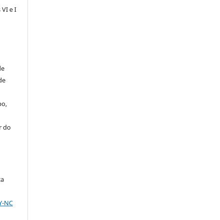
VI e I
de
de
po,
r do
ça
BY-NC