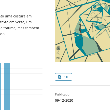
nto uma costura em
 texto em verso, um
a de trauma, mas também
ado.
PDF
Publicado
09-12-2020