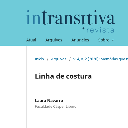
Atual
Arquivos
Anúncios
Sobre
Início
/
Arquivos
/
v. 4, n. 2 (2020): Memórias que
Linha de costura
Laura Navarro
Faculdade Cásper Líbero