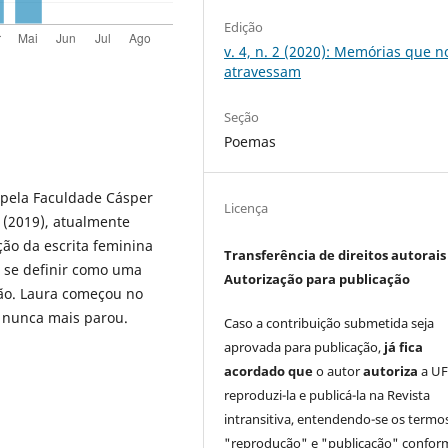
Edição
v. 4, n. 2 (2020): Memórias que n
atravessam
Seção
Poemas
 pela Faculdade Cásper
Licença
(2019), atualmente
ção da escrita feminina
Transferência de direitos autorais 
e se definir como uma
Autorização para publicação
o. Laura começou no
, nunca mais parou.
Caso a contribuição submetida seja
aprovada para publicação,
já fica
acordado que
o autor
autoriza
a UF
reproduzi-la e publicá-la na Revista
intransitiva, entendendo-se os termo
"reprodução" e "publicação" confor