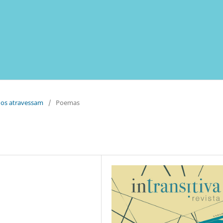
 nos atravessam
/
Poemas